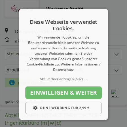
Workwise GmbH
Diese Webseite verwendet
Cookies.
Dornum Westdorf
Wir verwenden Cookies, um die
aktualisiert seit: 06.08.2026
Benutzerfreundlichkeit unserer Website zu
verbessern. Durch die weitere Nutzung
Stellenbeschreibung:
unserer Webseite stimmen Sie der
Verwendung von Cookies gemäß unserer
Cookie-Richtlinie zu.
Weitere Informationen /
Arbeitszeit
Gehalt
Datenschutz
Alle Partner anzeigen
(602) →
mehr Details
EINWILLIGEN & WEITER
Teilen
Quelle: germanpersonnel.de
OHNE WERBUNG FÜR 2,99 €
Abteilungsleitung EMSR Elektrotechnik
Ingenieurbüro (m|w|d)