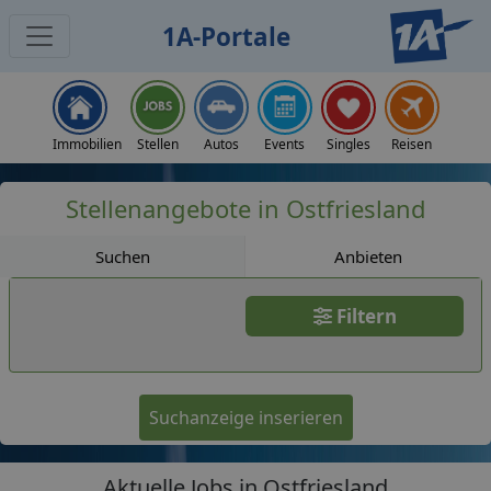
1A-Portale
Jobs
Immobilien
Stellen
Autos
Events
Singles
Reisen
Stellenangebote in Ostfriesland
Suchen
Anbieten
Filtern
Suchanzeige inserieren
Aktuelle Jobs in Ostfriesland