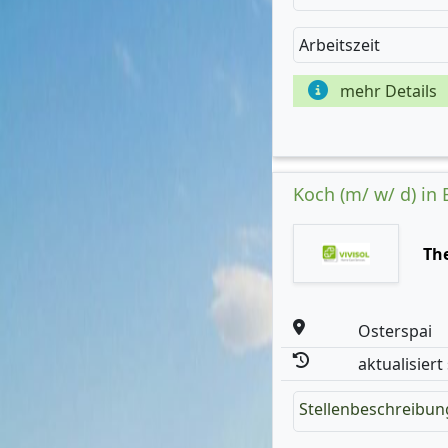
Arbeitszeit
mehr Details
Koch (m/ w/ d) in
Th
Osterspai
aktualisiert
Stellenbeschreibun