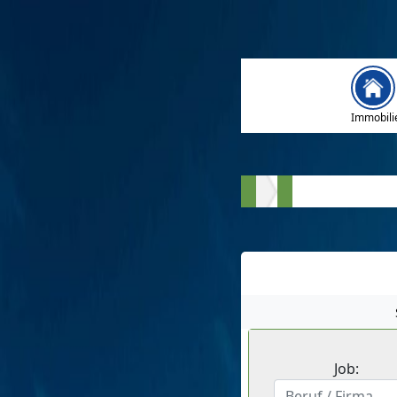
Immobili
Job: