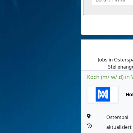
Jobs in Osterspa
Stellenange
Koch (m/ w/ d) in V
Ho
Osterspai
aktualisiert