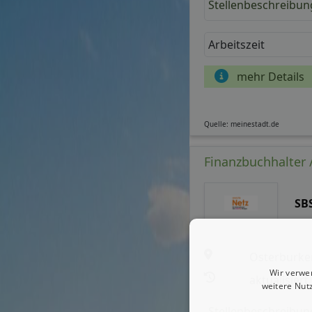
Stellenbeschreibun
Arbeitszeit
mehr Details
Quelle: meinestadt.de
Finanzbuchhalter 
SB
Osterburke
Wir verwe
aktualisiert
weitere Nut
Stellenbeschreibun