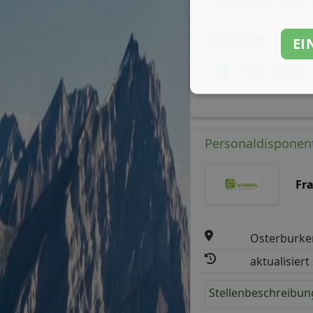
Arbeitszeit
EI
mehr Details
Personaldisponent
Fr
Osterburke
aktualisiert
Stellenbeschreibun