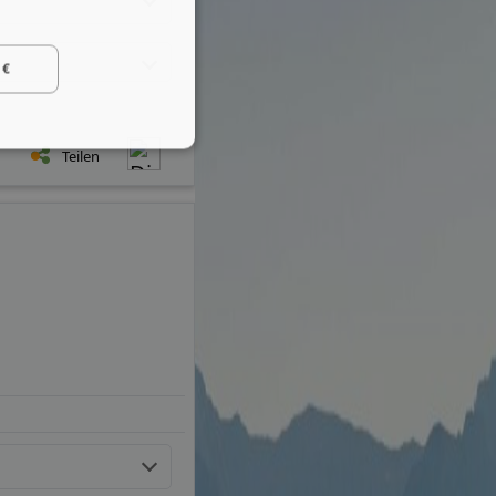
 €
Teilen