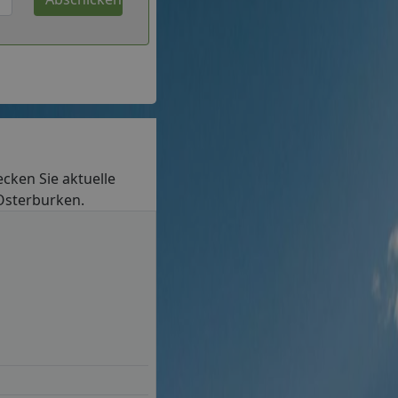
ecken Sie aktuelle
 Osterburken.