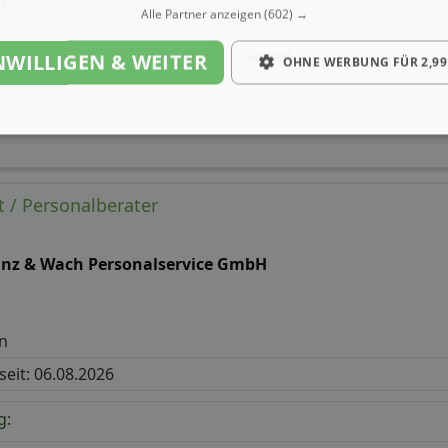
Alle Partner anzeigen
(602) →
Gehalt
NWILLIGEN & WEITER
OHNE WERBUNG FÜR 2,99
 / Personalberater
anz & Wach Personalservice GmbH
n
 seit: 06.08.2026
g: