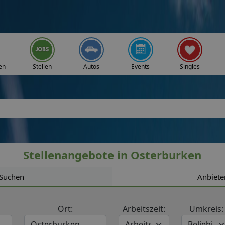
en
Stellen
Autos
Events
Singles
Stellenangebote in Osterburken
Suchen
Anbiete
Ort:
Arbeitszeit:
Umkreis: