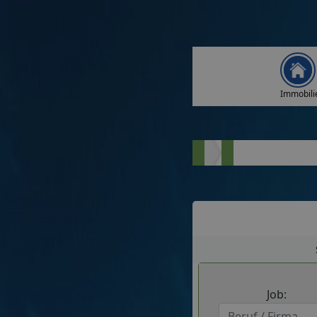
Immobili
Job: