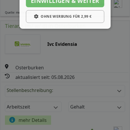
EINWILLIGEN & WEITER
Teilen
Quelle: meinestadt.de
OHNE WERBUNG FÜR 2,99 €
Tierarzt (m/ w/ d) in Osterburken
Ivc Evidensia
Osterburken
aktualisiert seit: 05.08.2026
Stellenbeschreibung:
Arbeitszeit
Gehalt
mehr Details