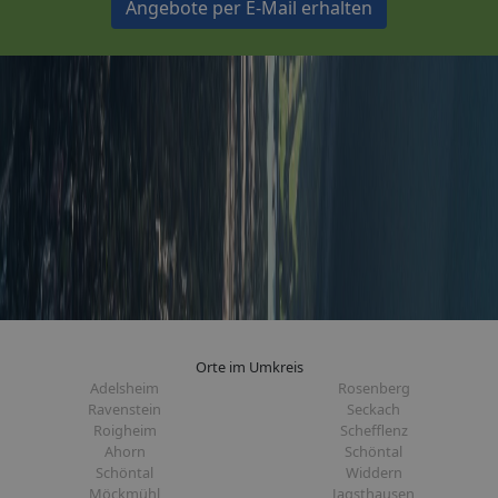
Angebote per E-Mail erhalten
Orte im Umkreis
Adelsheim
Rosenberg
Ravenstein
Seckach
Roigheim
Schefflenz
Ahorn
Schöntal
Schöntal
Widdern
Möckmühl
Jagsthausen