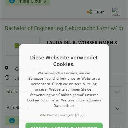
mehr Details
Teilen
Bachelor of Engineering Elektrotechnik (m/ w/ d)
LAUDA DR. R. WOBSER GMBH &
CO. KG
Diese Webseite verwendet
Cookies.
Osterburken
Wir verwenden Cookies, um die
aktualisiert seit: 06.08.2026
Benutzerfreundlichkeit unserer Website zu
verbessern. Durch die weitere Nutzung
unserer Webseite stimmen Sie der
Stellenbeschreibung:
Verwendung von Cookies gemäß unserer
Cookie-Richtlinie zu.
Weitere Informationen /
Datenschutz
Arbeitszeit
Gehalt
Alle Partner anzeigen
(602) →
mehr Details