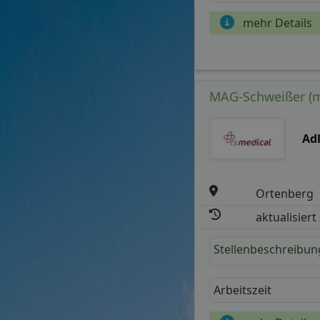
mehr Details
MAG-Schweißer (m
Ad
Ortenberg
aktualisiert
Stellenbeschreibun
Arbeitszeit