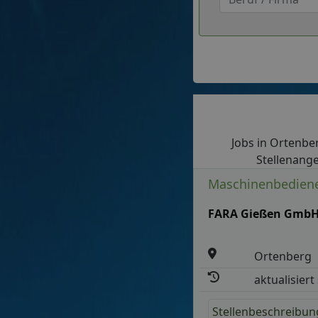
Jobs in Ortenber
Stellenange
Maschinenbediene
FARA Gießen Gmb
Ortenberg
aktualisiert
Stellenbeschreibun