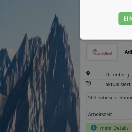
EI
Quelle: germanpersonnel.de
Produktionshelfer
Ad
Ortenberg
aktualisiert
Stellenbeschreibun
Arbeitszeit
mehr Details