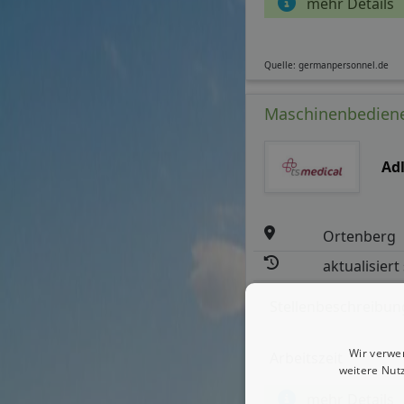
mehr Details
Quelle: germanpersonnel.de
Maschinenbediene
Ad
Ortenberg
aktualisiert
Stellenbeschreibun
Wir verwe
Arbeitszeit
weitere Nut
mehr Details