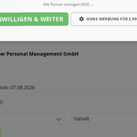
Alle Partner anzeigen
(602) →
NWILLIGEN & WEITER
OHNE WERBUNG FÜR 2,99
 (m/ w/ d)
ler Personal Management GmbH
 seit: 07.08.2026
g:
Gehalt