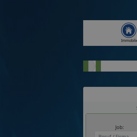
Immobili
Job: