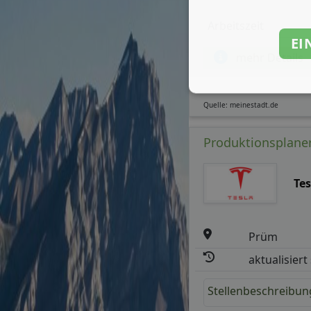
Arbeitszeit
EI
mehr Details
Quelle: meinestadt.de
Produktionsplaner
Te
Prüm
aktualisiert
Stellenbeschreibun