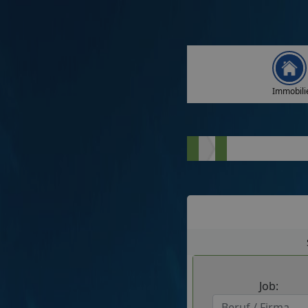
Immobili
Job: