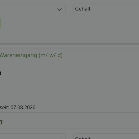
Gehalt
 Wareneingang (m/ w/ d)
R
 seit: 07.08.2026
g:
Gehalt