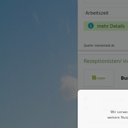
Arbeitszeit
mehr Details
Quelle: meinestadt.de
Rezeptionisten/ in
Bu
Pronsfeld
aktualisiert
Wir verwe
weitere Nut
Stellenbeschreibun