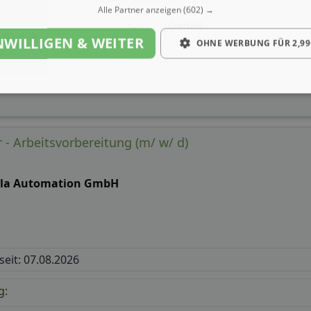
Alle Partner anzeigen
(602) →
Gehalt
NWILLIGEN & WEITER
OHNE WERBUNG FÜR 2,99
 - Arbeitsvorbereitung (m/ w/ d)
sla Automation GmbH
 seit: 07.08.2026
g: