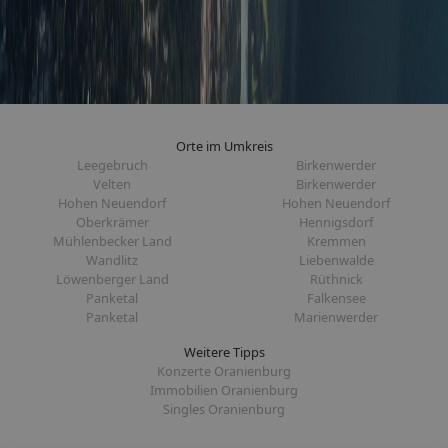
Orte im Umkreis
Leegebruch
Birkenwerder
Velten
Birkenwerder
Hohen Neuendorf
Hohen Neuendorf
Oberkrämer
Hennigsdorf
Mühlenbecker Land
Kremmen
Wandlitz
Liebenwalde
Löwenberger Land
Rüthnick
Panketal
Falkensee
Panketal
Marienwerder
Weitere Tipps
Konzerte Oranienburg
Immobilien Oranienburg
Singles Oranienburg