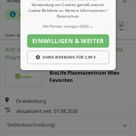
Arbeitszeit
Gehalt
Verwendung von Cookies gemäß unserer
Cookie-Richtlinie zu.
Weitere Informationen /
mehr Details
Datenschutz
Alle Partner anzeigen
(602) →
Teilen
Quelle: germanpersonnel.de
EINWILLIGEN & WEITER
Arzt (w/ m/ d) für Spendebetreuung at Takeda
Pharmaceutical
OHNE WERBUNG FÜR 2,99 €
BioLife Plasmazentrum Wien
Favoriten
Oranienburg
aktualisiert seit: 07.08.2026
Stellenbeschreibung: