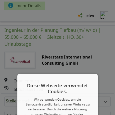
mehr Details
Teilen
Ingenieur in der Planung Tiefbau (m/ w/ d) |
55.000 – 65.000 € | Gleitzeit, HO, 30+
Urlaubstage
Riverstate International
Consulting GmbH
Oranienburg
Diese Webseite verwendet
aktualisiert seit: 08.08.2026
Cookies.
Wir verwenden Cookies, um die
Stellenbeschreibung:
Benutzerfreundlichkeit unserer Website zu
verbessern. Durch die weitere Nutzung
unserer Webseite stimmen Sie der