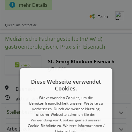
mehr Details
Teilen
Quelle: meinestadt.de
Medizinische Fachangestellte (m/ w/ d)
gastroenterologische Praxis in Eisenach
St. Georg Klinikum Eisenach
gGmbH.
Diese Webseite verwendet
Cookies.
Eisenach
Wir verwenden Cookies, um die
aktualisiert seit: 06.08.2026
Benutzerfreundlichkeit unserer Website zu
verbessern. Durch die weitere Nutzung
Stellenbeschreibung:
unserer Webseite stimmen Sie der
Verwendung von Cookies gemäß unserer
Cookie-Richtlinie zu.
Weitere Informationen /
Arbeitszeit
Gehalt
Datenschutz