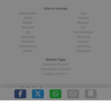
Orte im Umkreis
Mannebach
Fisch
Nittel
Tawern
Wellen
Wawern
Temmels
Ayl
Ayl
Wincheringen
Saarburg
Saarburg
Schoden
Kanzem
Merzkirchen
Oberbillig
Ockfen
Wiltingen
Weitere Tipps
Konzerte Onsdorf
Immobilien Onsdorf
Singles Onsdorf
Folge uns auf:
|
|
|
|
Über uns
Presse
Redaktion
Datenschutz
Impressum