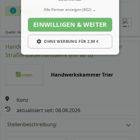
Alle Partner anzeigen
(602) →
mehr Details
EINWILLIGEN & WEITER
Teilen
Quelle: meinestadt.de
OHNE WERBUNG FÜR 2,99 €
Handwerkskammer Trier sucht Ausbilder im
Straßenbauerhandwerk (m/ w/ d)
Handwerkskammer Trier
Konz
aktualisiert seit: 08.08.2026
Stellenbeschreibung: