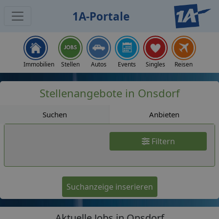
1A-Portale
Jobs
Immobilien
Stellen
Autos
Events
Singles
Reisen
Stellenangebote in Onsdorf
Suchen
Anbieten
Filtern
Suchanzeige inserieren
Aktuelle Jobs in Onsdorf