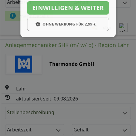
Arbeitszeit
Gehalt
EINWILLIGEN & WEITER
mehr Details
OHNE WERBUNG FÜR 2,99 €
Teilen
Anlagenmechaniker SHK (m/ w/ d) - Region Lahr
Thermondo GmbH
Lahr
aktualisiert seit: 09.08.2026
Stellenbeschreibung:
Arbeitszeit
Gehalt