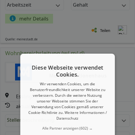
Arbeitszeit
Gehalt
mehr Details
Teilen
Quelle: meinestadt.de
Wohnbereichsleitung (w/ m/ d)
Diese Webseite verwendet
Anna Haag
Cookies.
Mehrgenerationenhaus
Wir verwenden Cookies, um die
Benutzerfreundlichkeit unserer Website zu
verbessern. Durch die weitere Nutzung
Esslingen
unserer Webseite stimmen Sie der
aktualisiert seit: 09.08.2026
Verwendung von Cookies gemäß unserer
Cookie-Richtlinie zu.
Weitere Informationen /
Datenschutz
Stellenbeschreibung:
Alle Partner anzeigen
(602) →