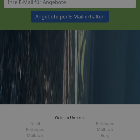
Angebote per E-Mail erhalten
Orte im Umkreis
Niehl
Bettingen
Bettingen
Mülbach
Mülbach
Burg