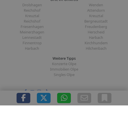
Drolshagen
Wenden
Reichshof
Attendorn
Kreuztal
Kreuztal
Reichshof
Bergneustadt
Friesenhagen
Freudenberg
Meinerzhagen
Herscheid
Lennestadt
Harbach
Finnentrop
Kirchhundem
Harbach
Hilchenbach
Weitere Tipps
Konzerte Olpe
Immobilien Olpe
Singles Olpe
Folge uns auf:
|
|
|
|
Über uns
Presse
Redaktion
Datenschutz
Impressum