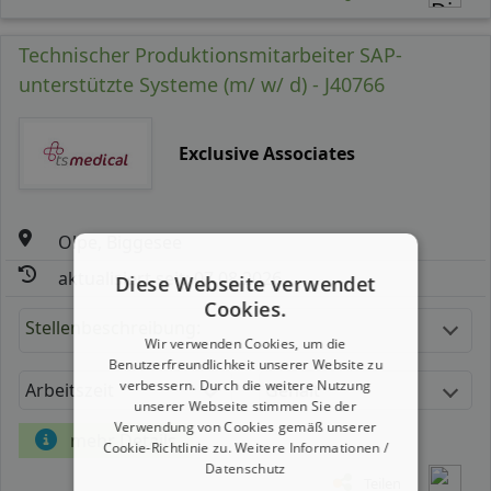
Technischer Produktionsmitarbeiter SAP-
unterstützte Systeme (m/ w/ d) - J40766
Exclusive Associates
Olpe, Biggesee
aktualisiert seit: 07.08.2026
Diese Webseite verwendet
Cookies.
Stellenbeschreibung:
Wir verwenden Cookies, um die
Benutzerfreundlichkeit unserer Website zu
verbessern. Durch die weitere Nutzung
Arbeitszeit
Gehalt
unserer Webseite stimmen Sie der
Verwendung von Cookies gemäß unserer
mehr Details
Cookie-Richtlinie zu.
Weitere Informationen /
Datenschutz
Teilen