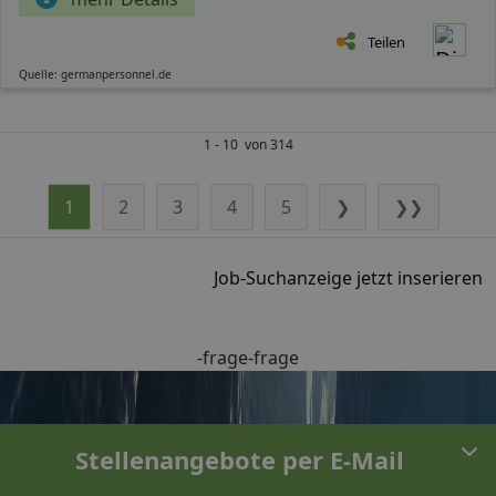
Teilen
Quelle: germanpersonnel.de
1 - 10 von 314
1
2
3
4
5
❯
❯❯
Job-Suchanzeige jetzt inserieren
-frage-frage
Stellenangebote per E-Mail