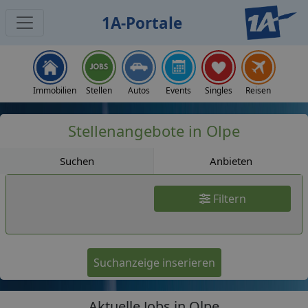
1A-Portale
Jobs
Immobilien
Stellen
Autos
Events
Singles
Reisen
Stellenangebote in Olpe
Suchen
Anbieten
Filtern
Suchanzeige inserieren
Aktuelle Jobs in Olpe