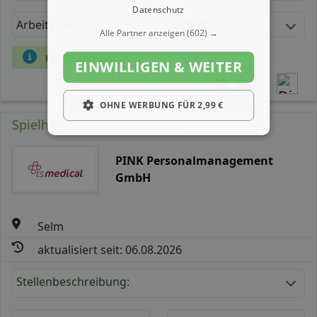
Datenschutz
Arbeitszeit
Gehalt
Alle Partner anzeigen
(602) →
mehr Details
EINWILLIGEN & WEITER
Teilen
OHNE WERBUNG FÜR 2,99 €
Spielhallenaufsicht (m/ w/ d)
PINK Personalmanagement
GmbH
Selm
aktualisiert seit: 06.08.2026
Stellenbeschreibung: