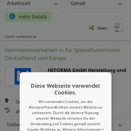
Arbeitszeit
Gehalt
mehr Details
Teilen
Quelle: meinestadt.de
Vertriebsmitarbeiter/ in für Spezialfuttermittel
Deutschland und Europa
HEFORMA GmbH Herstellung und
Vertrieb biologischer
Futtermittel
Diese Webseite verwendet
Cookies.
Selm
Wir verwenden Cookies, um die
Benutzerfreundlichkeit unserer Website zu
aktualisiert seit: 06.08.2026
verbessern. Durch die weitere Nutzung
unserer Webseite stimmen Sie der
Verwendung von Cookies gemäß unserer
Stellenbeschreibung:
Cookie-Richtlinie zu.
Weitere Informationen /