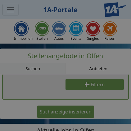
1A-Portale
Jobs
Immobilien
Stellen
Autos
Events
Singles
Reisen
Stellenangebote in Olfen
Suchen
Anbieten
Filtern
Suchanzeige inserieren
Aktuelle Jobs in Olfen