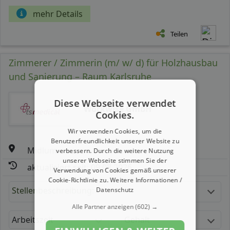
mehr Details
Teilen
Zimmerer / Zimmerin (m/ w/ d) für Holzhausbau
und Sanierung – Raum Karlsruhe
Diese Webseite verwendet
Workwise GmbH
Cookies.
Wir verwenden Cookies, um die
Benutzerfreundlichkeit unserer Website zu
Midlum
verbessern. Durch die weitere Nutzung
unserer Webseite stimmen Sie der
aktualisiert seit: 09.08.2026
Verwendung von Cookies gemäß unserer
Cookie-Richtlinie zu.
Weitere Informationen /
Stellenbeschreibung:
Datenschutz
Alle Partner anzeigen
(602) →
Arbeitszeit
Gehalt