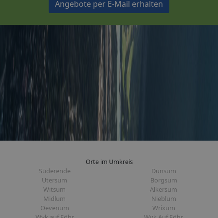
Angebote per E-Mail erhalten
Orte im Umkreis
Süderende
Dunsum
Utersum
Borgsum
Witsum
Alkersum
Midlum
Nieblum
Oevenum
Wrixum
Wyk auf Föhr
Wyk Auf Föhr