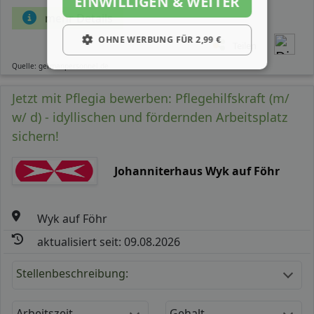
EINWILLIGEN & WEITER
mehr Details
OHNE WERBUNG FÜR 2,99 €
Teilen
Quelle: germanpersonnel.de
Jetzt mit Pflegia bewerben: Pflegehilfskraft (m/
w/ d) - idyllischen und fördernden Arbeitsplatz
sichern!
Johanniterhaus Wyk auf Föhr
Wyk auf Föhr
aktualisiert seit: 09.08.2026
Stellenbeschreibung:
Arbeitszeit
Gehalt