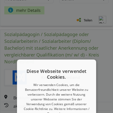
mehr Details
Teilen
Sozialpädagogin / Sozialpädagoge oder
Sozialarbeiterin / Sozialarbeiter (Diplom/
Bachelor) mit staatlicher Anerkennung oder
vergleichbarer Qualifikation (m/ w/ d) - Kreis
Nordfriesland
Diese Webseite verwendet
Cookies.
Kreis Nordfriesland
Wir verwenden Cookies, um die
Benutzerfreundlichkeit unserer Website zu
verbessern. Durch die weitere Nutzung
Breklum
unserer Webseite stimmen Sie der
Verwendung von Cookies gemäß unserer
aktualisiert seit: 07.08.2026
Cookie-Richtlinie zu.
Weitere Informationen /