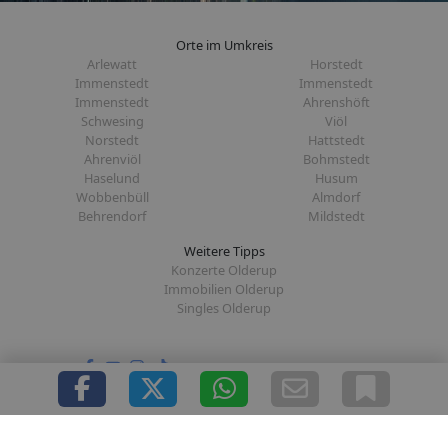
Orte im Umkreis
Arlewatt
Horstedt
Immenstedt
Immenstedt
Immenstedt
Ahrenshöft
Schwesing
Viöl
Norstedt
Hattstedt
Ahrenviöl
Bohmstedt
Haselund
Husum
Wobbenbüll
Almdorf
Behrendorf
Mildstedt
Weitere Tipps
Konzerte Olderup
Immobilien Olderup
Singles Olderup
Folge uns auf:
|
|
|
|
Über uns
Presse
Redaktion
Datenschutz
Impressum