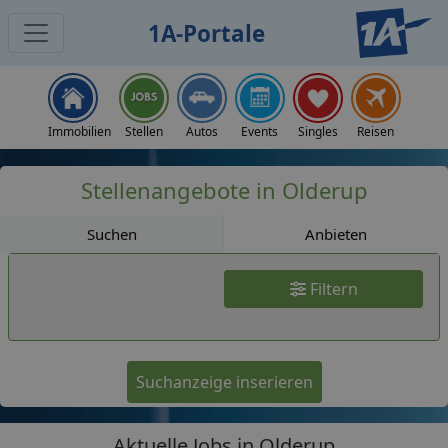
1A-Portale
Jobs
Immobilien
Stellen
Autos
Events
Singles
Reisen
Stellenangebote in Olderup
Suchen
Anbieten
Filtern
Suchanzeige inserieren
Aktuelle Jobs in Olderup