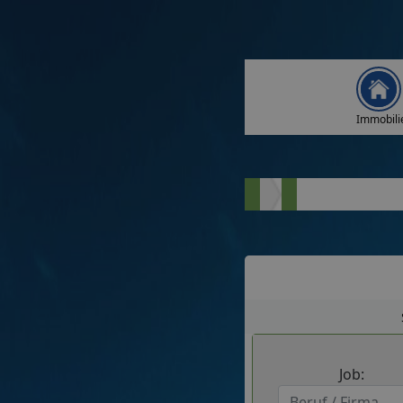
Immobili
Job: