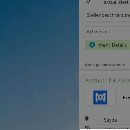
aktualisiert
Stellenbeschreibun
Arbeitszeit
mehr Details
Quelle: germanpersonnel.de
Postbote für Paket
Fre
Sayda
aktualisiert