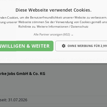
Diese Webseite verwendet Cookies.
g:
nden Cookies, um die Benutzerfreundlichkeit unserer Website zu verbessern.
zung unserer Webseite stimmen Sie der Verwendung von Cookies gemäß uns
Gehalt
Richtlinie zu.
Weitere Informationen / Datenschutz
Alle Partner anzeigen
(602) →
NWILLIGEN & WEITER
OHNE WERBUNG FÜR 2,99
(m/ w/ d) - nationaler Fernverkehr - Reichmannsdorf 
arke Jobs GmbH & Co. KG
g
 seit: 31.07.2026