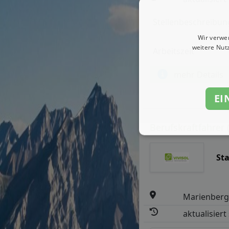
Stellenbeschreibun
Wir verwe
weitere Nut
Arbeitszeit
mehr Details
EI
Berufskraftfahrer 
St
Marienber
aktualisiert