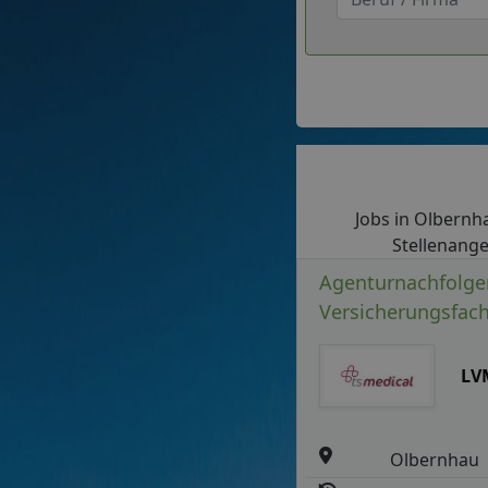
Jobs in Olbernha
Stellenange
Agenturnachfolge
Versicherungsfac
LV
Olbernhau