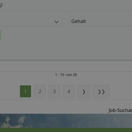
g:
Gehalt
1 - 10 von 38
1
2
3
4
❯
❯❯
Job-Suchan