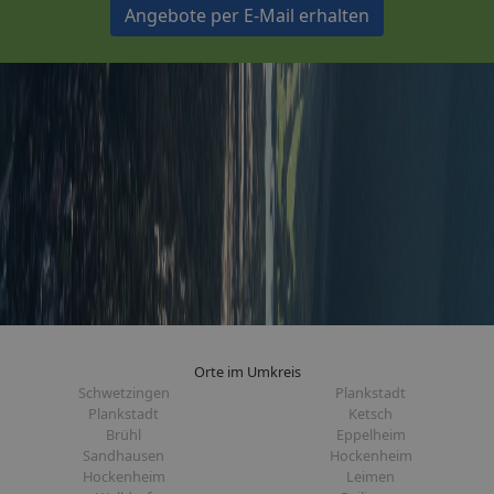
Angebote per E-Mail erhalten
Orte im Umkreis
Schwetzingen
Plankstadt
Plankstadt
Ketsch
Brühl
Eppelheim
Sandhausen
Hockenheim
Hockenheim
Leimen