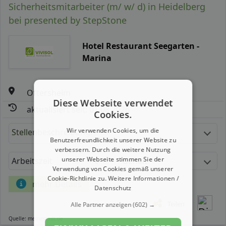
Sicherheitsmitarbeiter (m/ w/ d) in Heidelberg
bei presented by StepStone
Hotel Restaurant Seegarten -
Marina
Oftersheim
Diese Webseite verwendet
aktualisiert seit: 01.08.2026
Cookies.
Wir verwenden Cookies, um die
Stellenbeschreibung:
Benutzerfreundlichkeit unserer Website zu
verbessern. Durch die weitere Nutzung
unserer Webseite stimmen Sie der
Arbeitszeit
Gehalt
Verwendung von Cookies gemäß unserer
Cookie-Richtlinie zu.
Weitere Informationen /
mehr Details
Datenschutz
Teilen
Alle Partner anzeigen
(602) →
Quelle: meinestadt.de