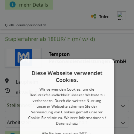
mehr Details
Teilen
Quelle: germanpersonnel.de
Staplerfahrer ab 18EUR/ h (m/ w/ d)
Tempton
Personaldienstleistungen GmbH
Diese Webseite verwendet
Cookies.
Laupheim
Wir verwenden Cookies, um die
aktualisiert seit: 08.08.2026
Benutzerfreundlichkeit unserer Website zu
verbessern. Durch die weitere Nutzung
Stellenbeschreibung:
unserer Webseite stimmen Sie der
Verwendung von Cookies gemäß unserer
Cookie-Richtlinie zu.
Weitere Informationen /
Arbeitszeit
Gehalt
Datenschutz
Alle Partner anzeigen
(602) →