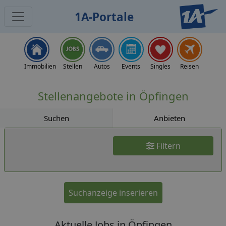
1A-Portale
Jobs
Immobilien
Stellen
Autos
Events
Singles
Reisen
Stellenangebote in Öpfingen
Suchen
Anbieten
Filtern
Suchanzeige inserieren
Aktuelle Jobs in Öpfingen