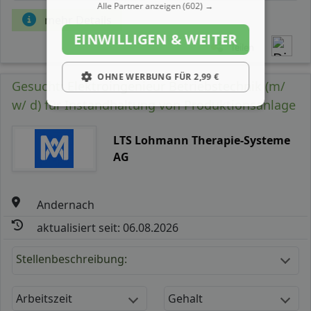
Alle Partner anzeigen
(602) →
mehr Details
EINWILLIGEN & WEITER
Teilen
OHNE WERBUNG FÜR 2,99 €
Gesucht: Elektroingenieur Betriebstechnik (m/
w/ d) für Instandhaltung von Produktionsanlage
LTS Lohmann Therapie-Systeme
AG
Andernach
aktualisiert seit: 06.08.2026
Stellenbeschreibung:
Arbeitszeit
Gehalt