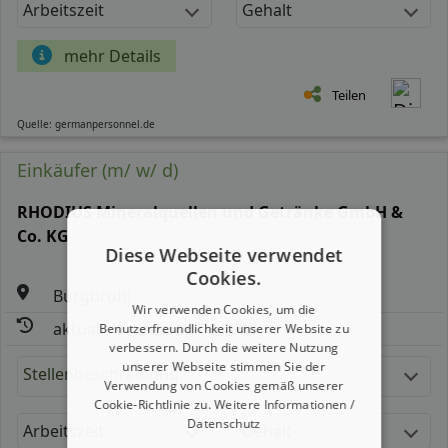
Arbeitszeit
Gehalt
mehr Details
Teilen
Quelle: germanpersonnel.de
Einkäufer (m/ w/ d)
RHODIUS Mineralquellen und Getränke GmbH &
Co. KG
Diese Webseite verwendet
Cookies.
Burgbrohl
Wir verwenden Cookies, um die
aktualisiert seit: 06.08.2026
Benutzerfreundlichkeit unserer Website zu
verbessern. Durch die weitere Nutzung
unserer Webseite stimmen Sie der
Stellenbeschreibung:
Verwendung von Cookies gemäß unserer
Cookie-Richtlinie zu.
Weitere Informationen /
Datenschutz
Arbeitszeit
Gehalt