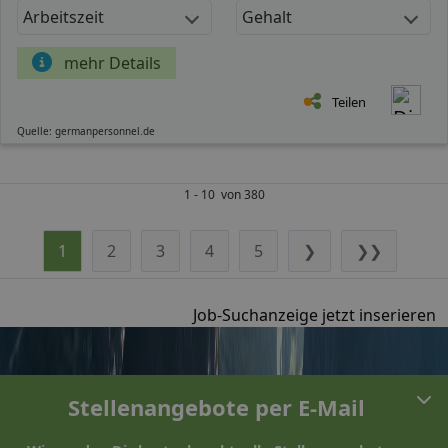
Arbeitszeit
Gehalt
mehr Details
Teilen
Quelle: germanpersonnel.de
1 - 10 von 380
1
2
3
4
5
❯
❯❯
Job-Suchanzeige jetzt inserieren
Stellenangebote per E-Mail