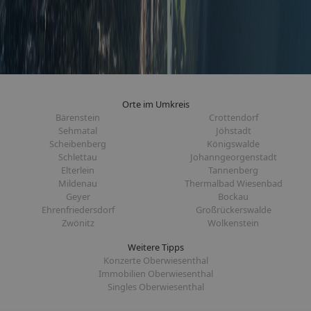
Orte im Umkreis
Bärenstein
Crottendorf
Sehmatal
Jöhstadt
Scheibenberg
Königswalde
Schlettau
Johanngeorgenstadt
Elterlein
Tannenberg
Mildenau
Thermalbad Wiesenbad
Geyer
Bockau
Ehrenfriedersdorf
Großrückerswalde
Zwönitz
Wolkenstein
Weitere Tipps
Konzerte Oberwiesenthal
Immobilien Oberwiesenthal
Singles Oberwiesenthal