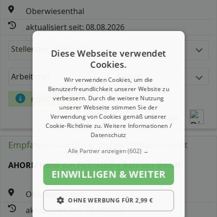
Oberwiesenthal
aktualisiert seit: 08.08.2026
Stellenbeschreibung:
Diese Webseite verwendet
Cookies.
Arbeitszeit
Gehalt
Wir verwenden Cookies, um die
Benutzerfreundlichkeit unserer Website zu
mehr Details
verbessern. Durch die weitere Nutzung
unserer Webseite stimmen Sie der
Verwendung von Cookies gemäß unserer
Teilen
Cookie-Richtlinie zu.
Weitere Informationen /
Datenschutz
Empfangsmitarbeiter (m/ w/ d) Nachtdienst
Alle Partner anzeigen
(602) →
AHORN Hotel Am Fichtelberg Betriebs GmbH
EINWILLIGEN & WEITER
Oberwiesenthal
OHNE WERBUNG FÜR 2,99 €
aktualisiert seit: 08.08.2026