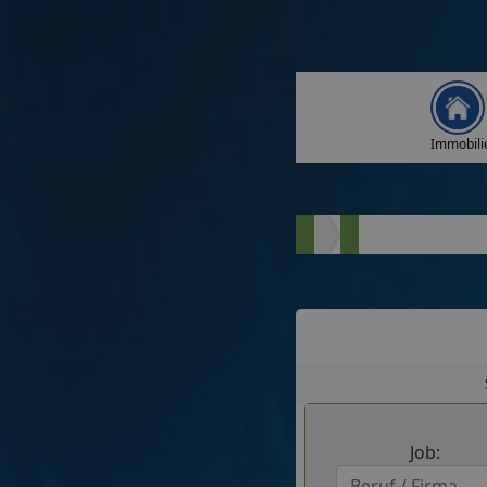
Immobili
Job: