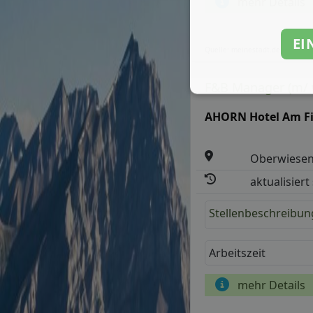
mehr Details
EI
Quelle: meinestadt.de
F&B Manager (m/ 
AHORN Hotel Am Fi
Oberwiesen
aktualisiert
Stellenbeschreibun
Arbeitszeit
mehr Details