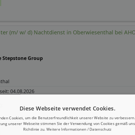
ter (m/ w/ d) Nachtdienst in Oberwiesenthal bei A
e Stepstone Group
thal
 seit: 04.08.2026
g:
Diese Webseite verwendet Cookies.
nden Cookies, um die Benutzerfreundlichkeit unserer Website zu verbessern.
Gehalt
zung unserer Webseite stimmen Sie der Verwendung von Cookies gemäß uns
Richtlinie zu.
Weitere Informationen / Datenschutz