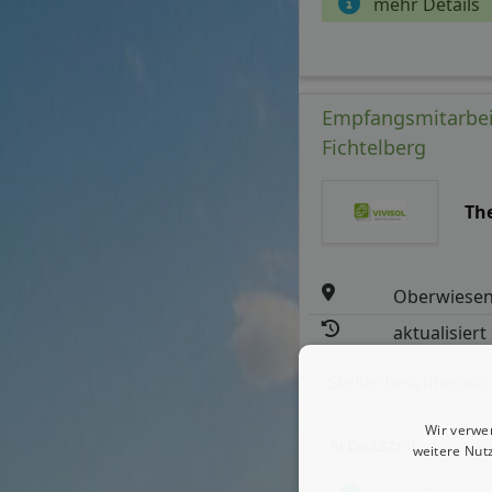
mehr Details
Empfangsmitarbei
Fichtelberg
Th
Oberwiesen
aktualisiert
Stellenbeschreibun
Wir verwe
Arbeitszeit
weitere Nut