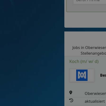
Jobs in Oberwiesent
Stellenangebot
Koch (m/ w/ d)
Be
Oberwiesen
aktualisiert