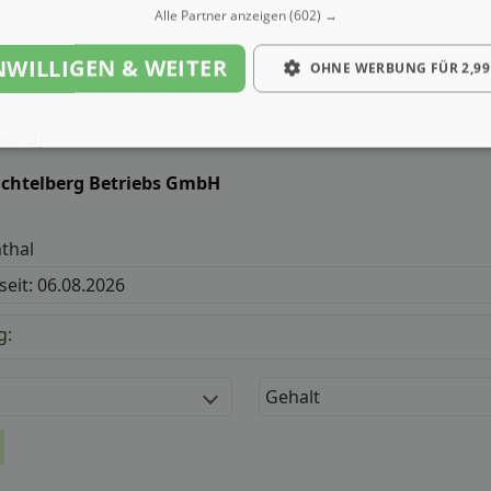
Alle Partner anzeigen
(602) →
NWILLIGEN & WEITER
OHNE WERBUNG FÜR 2,99
w/ d)
chtelberg Betriebs GmbH
thal
 seit: 06.08.2026
g:
Gehalt