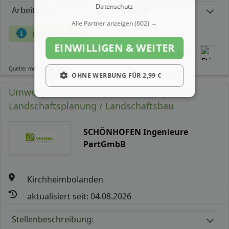
Datenschutz
Arbeitszeit
Gehalt
Alle Partner anzeigen
(602) →
mehr Details
EINWILLIGEN & WEITER
Teilen
Quelle: meinestadt.de
OHNE WERBUNG FÜR 2,99 €
Umweltplaner (m/ w/ d) mit Schwerpunkt
Landschaftsplanung / Landschaftsbau
SCHÖNHOFEN Ingenieure
PartGmbB
Kirchheimbolanden
aktualisiert seit: 04.08.2026
Stellenbeschreibung: