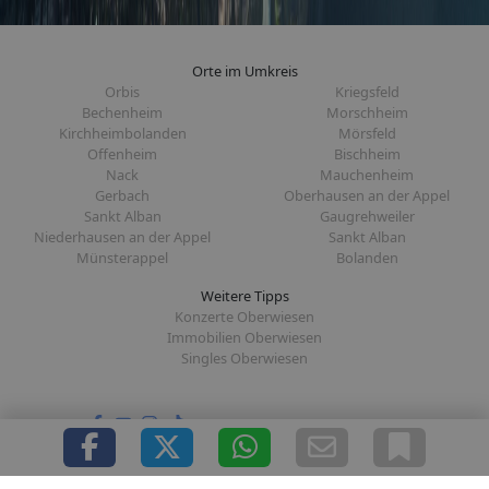
Orte im Umkreis
Orbis
Kriegsfeld
Bechenheim
Morschheim
Kirchheimbolanden
Mörsfeld
Offenheim
Bischheim
Nack
Mauchenheim
Gerbach
Oberhausen an der Appel
Sankt Alban
Gaugrehweiler
Niederhausen an der Appel
Sankt Alban
Münsterappel
Bolanden
Weitere Tipps
Konzerte Oberwiesen
Immobilien Oberwiesen
Singles Oberwiesen
Folge uns auf: