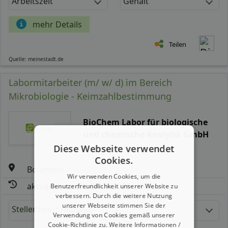
Arbeitszeit
Gehalt
mehr Details
Teilen
Quelle: meinestadt.de
Labormitarbeiter (m/ w/ d) im Bereich
Mikrobiologie - Keimzahlbestimmung
BioChem Labor für biologische
und chemische Analytik GmbH
Diese Webseite verwendet
Cookies.
Bolanden
Wir verwenden Cookies, um die
aktualisiert seit: 08.08.2026
Benutzerfreundlichkeit unserer Website zu
verbessern. Durch die weitere Nutzung
unserer Webseite stimmen Sie der
Stellenbeschreibung:
Verwendung von Cookies gemäß unserer
Cookie-Richtlinie zu.
Weitere Informationen /