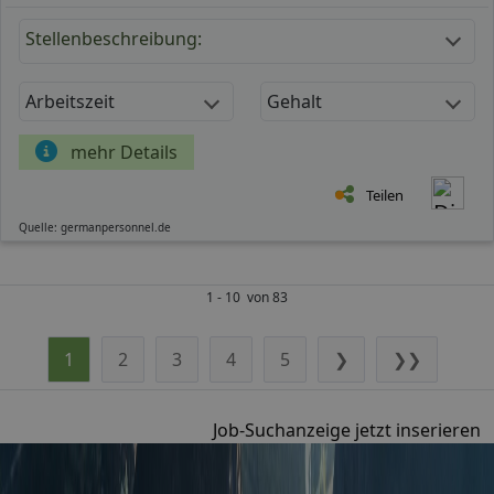
Stellenbeschreibung:
Arbeitszeit
Gehalt
mehr Details
Teilen
Quelle: germanpersonnel.de
1 - 10 von 83
1
2
3
4
5
❯
❯❯
Job-Suchanzeige jetzt inserieren