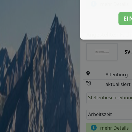
mehr Details
EI
Angestellte:r Fach
SV
Altenburg
aktualisiert
Stellenbeschreibun
Arbeitszeit
mehr Details