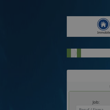
Immobili
Job: