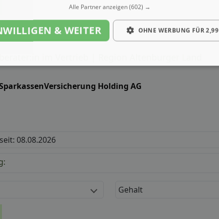
Alle Partner anzeigen
(602) →
NWILLIGEN & WEITER
OHNE WERBUNG FÜR 2,99
berater:in im Vertrieb | Region Altenburger Land
 SparkassenVersicherung Holding AG
 seit: 08.08.2026
g:
Gehalt