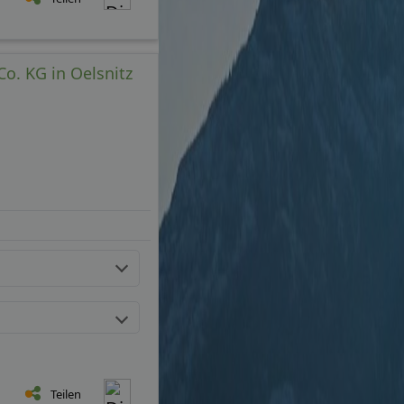
o. KG in Oelsnitz
Teilen