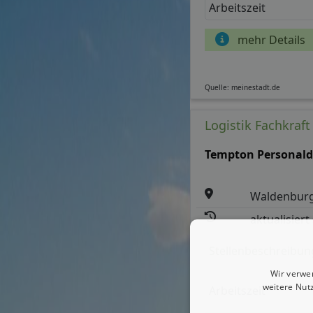
Arbeitszeit
mehr Details
Quelle: meinestadt.de
Logistik Fachkraft
Tempton Personald
Waldenbur
aktualisiert
Stellenbeschreibun
Wir verwe
weitere Nut
Arbeitszeit