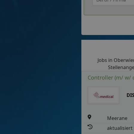
Jobs in Oberwier
Stellenange
Controller (m/ w/ 
DI
Meerane
aktualisiert