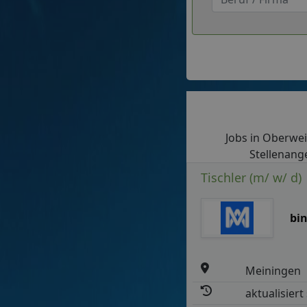
Jobs in Oberweid
Stellenange
Tischler (m/ w/ d)
bi
Meiningen
aktualisiert