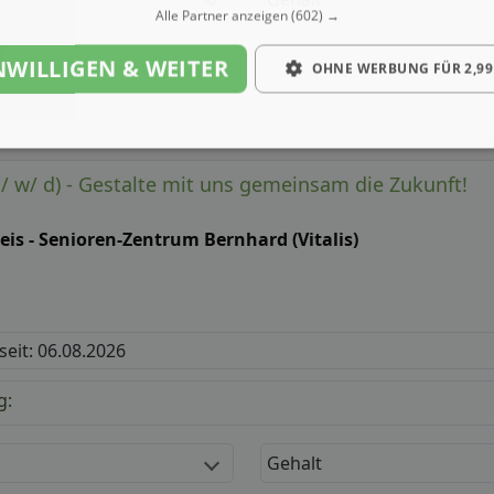
Alle Partner anzeigen
(602) →
NWILLIGEN & WEITER
OHNE WERBUNG FÜR 2,99
m/ w/ d) - Gestalte mit uns gemeinsam die Zukunft!
is - Senioren-Zentrum Bernhard (Vitalis)
 seit: 06.08.2026
g:
Gehalt