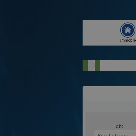
Immobili
Job: