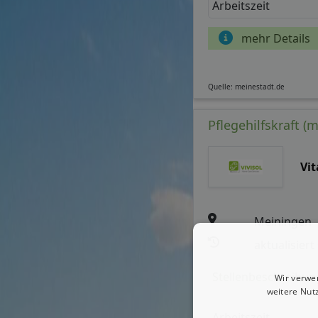
Arbeitszeit
mehr Details
Quelle: meinestadt.de
Pflegehilfskraft 
Vit
Meiningen
aktualisiert
Stellenbeschreibun
Wir verwe
weitere Nut
Arbeitszeit