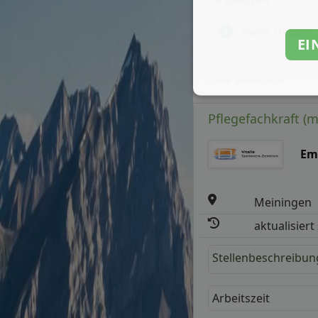
mehr Details
EI
Quelle: meinestadt.de
Pflegefachkraft (
Eme
Meiningen
aktualisiert
Stellenbeschreibun
Arbeitszeit