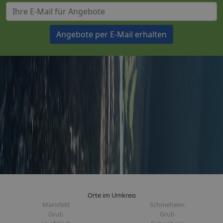
Angebote per E-Mail erhalten
Orte im Umkreis
Marisfeld
Schmeheim
Grub
Grub