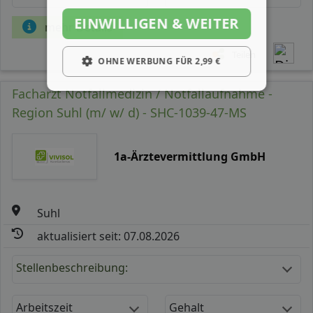
EINWILLIGEN & WEITER
mehr Details
Teilen
OHNE WERBUNG FÜR 2,99 €
Facharzt Notfallmedizin / Notfallaufnahme -
Region Suhl (m/ w/ d) - SHC-1039-47-MS
1a-Ärztevermittlung GmbH
Suhl
aktualisiert seit: 07.08.2026
Stellenbeschreibung:
Arbeitszeit
Gehalt