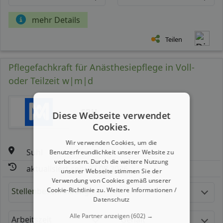
mehr Details
Teilen
Pflegefachkraft für Anästhesiepflege in Voll-
oder Teilzeit w|m|d
SRH
Diese Webseite verwendet
Cookies.
Wir verwenden Cookies, um die
Suhl
Benutzerfreundlichkeit unserer Website zu
verbessern. Durch die weitere Nutzung
aktualisiert seit: 07.08.2026
unserer Webseite stimmen Sie der
Verwendung von Cookies gemäß unserer
Cookie-Richtlinie zu.
Weitere Informationen /
Stellenbeschreibung:
Datenschutz
Alle Partner anzeigen
(602) →
Arbeitszeit
Gehalt