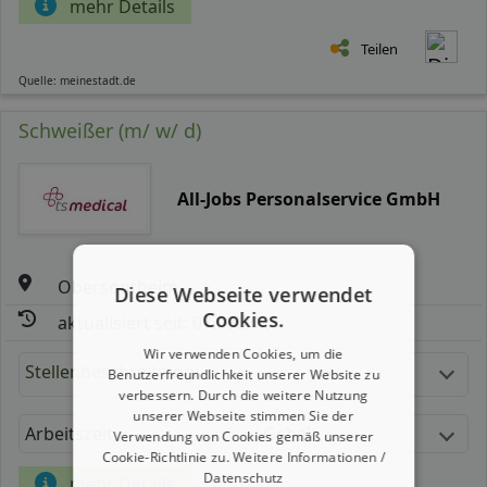
mehr Details
Teilen
Quelle: meinestadt.de
Schweißer (m/ w/ d)
All-Jobs Personalservice GmbH
Obersontheim
Diese Webseite verwendet
Cookies.
aktualisiert seit: 07.08.2026
Wir verwenden Cookies, um die
Stellenbeschreibung:
Benutzerfreundlichkeit unserer Website zu
verbessern. Durch die weitere Nutzung
unserer Webseite stimmen Sie der
Arbeitszeit
Gehalt
Verwendung von Cookies gemäß unserer
Cookie-Richtlinie zu.
Weitere Informationen /
Datenschutz
mehr Details