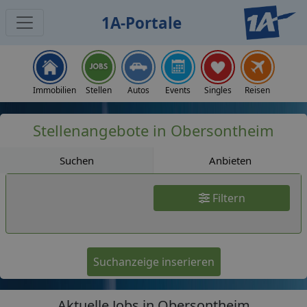
1A-Portale
Jobs
Immobilien
Stellen
Autos
Events
Singles
Reisen
Stellenangebote in Obersontheim
Suchen
Anbieten
Filtern
Suchanzeige inserieren
Aktuelle Jobs in Obersontheim