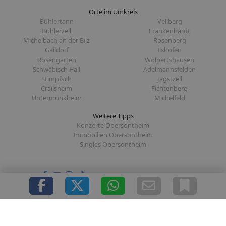
Orte im Umkreis
Bühlertann
Vellberg
Bühlerzell
Frankenhardt
Michelbach an der Bilz
Rosenberg
Gaildorf
Ilshofen
Rosengarten
Wolpertshausen
Schwäbisch Hall
Adelmannsfelden
Stimpfach
Jagstzell
Crailsheim
Fichtenberg
Untermünkheim
Michelfeld
Weitere Tipps
Konzerte Obersontheim
Immobilien Obersontheim
Singles Obersontheim
Folge uns auf:
|
|
|
|
Über uns
Presse
Redaktion
Datenschutz
Impressum