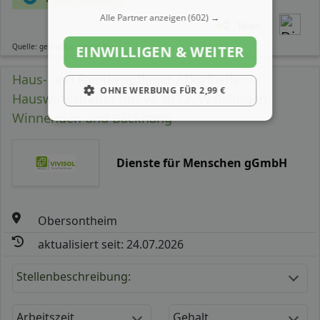
Alle Partner anzeigen
(602) →
Teilen
Quelle: germanpersonnel.de
EINWILLIGEN & WEITER
Haus- und Familienpfleger / Dorfhelfer /
OHNE WERBUNG FÜR 2,99 €
Hauswirtschafter (m/ w/ d) TZ, Waiblingen,
Winnenden und Backnang
Dienste für Menschen gGmbH
Obersontheim
aktualisiert seit: 24.07.2026
Stellenbeschreibung:
Arbeitszeit
Gehalt