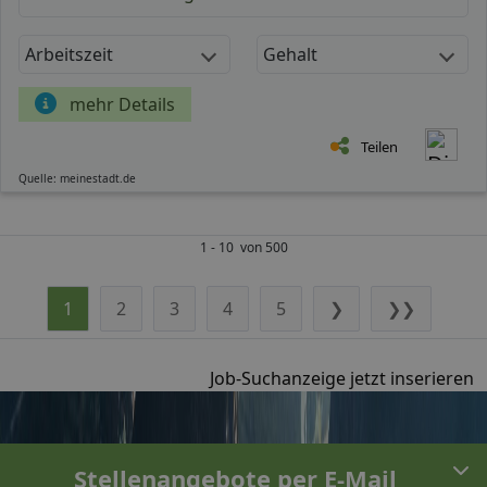
Arbeitszeit
Gehalt
mehr Details
Teilen
Quelle: meinestadt.de
1 - 10 von 500
1
2
3
4
5
❯
❯❯
Job-Suchanzeige jetzt inserieren
Stellenangebote per E-Mail