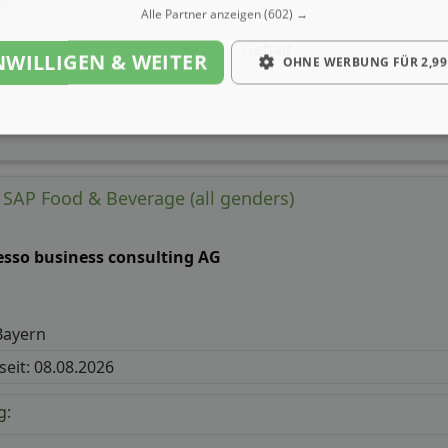
Alle Partner anzeigen
(602) →
Gehalt
NWILLIGEN & WEITER
OHNE WERBUNG FÜR 2,99
t SAP Food & Beverage (all genders)
esso business consulting AG
Bayern
 seit: 08.08.2026
g: