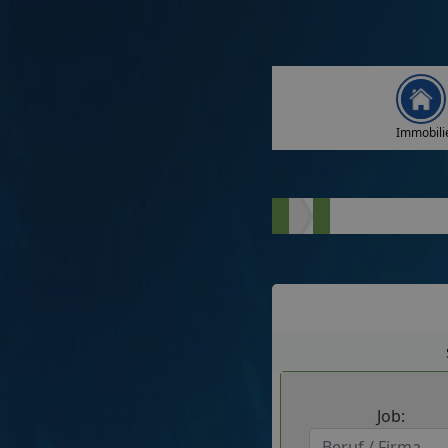
Immobili
Job: