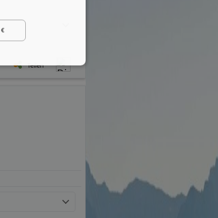
 €
Teilen