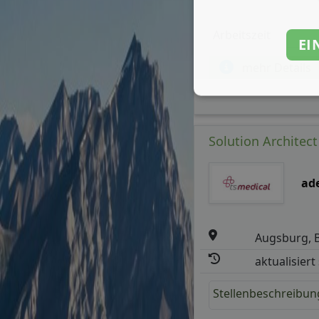
Arbeitszeit
EI
mehr Details
Solution Architec
ad
Augsburg, 
aktualisiert
Stellenbeschreibun