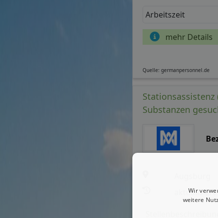
Arbeitszeit
mehr Details
Quelle: germanpersonnel.de
Stationsassistenz 
Substanzen gesuc
Be
Augsburg
Wir verwe
aktualisiert
weitere Nut
Stellenbeschreibun