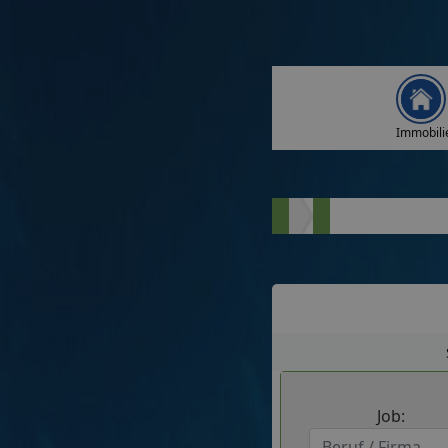
Immobili
Job: