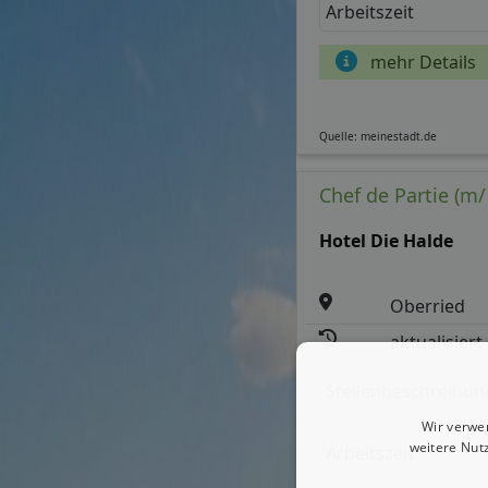
Arbeitszeit
mehr Details
Quelle: meinestadt.de
Chef de Partie (m/
Hotel Die Halde
Oberried
aktualisiert
Stellenbeschreibun
Wir verwe
weitere Nut
Arbeitszeit