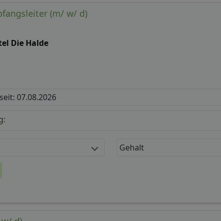
fangsleiter (m/ w/ d)
el Die Halde
 seit: 07.08.2026
g:
Gehalt
 w/ d)