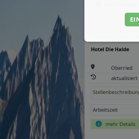
mehr Details
EI
Frühstückskoch (m
Hotel Die Halde
Oberried
aktualisiert
Stellenbeschreibun
Arbeitszeit
mehr Details