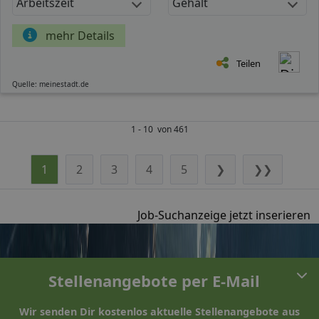
Arbeitszeit
Gehalt
mehr Details
Teilen
Quelle: meinestadt.de
1 - 10 von 461
1
2
3
4
5
❯
❯❯
Job-Suchanzeige jetzt inserieren
Stellenangebote per E-Mail
Wir senden Dir kostenlos aktuelle Stellenangebote aus