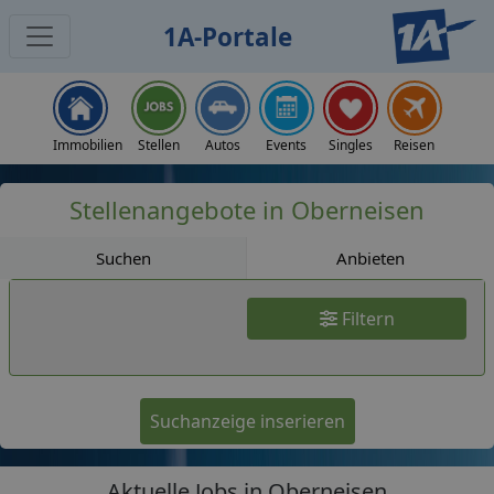
1A-Portale
Jobs
Immobilien
Stellen
Autos
Events
Singles
Reisen
Stellenangebote in Oberneisen
Suchen
Anbieten
Filtern
Suchanzeige inserieren
Aktuelle Jobs in Oberneisen