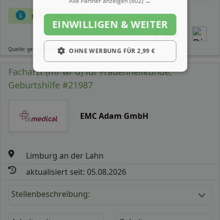
Alle Partner anzeigen
(602) →
mehr Details
EINWILLIGEN & WEITER
Teilen
Quelle: germanpersonnel.de
OHNE WERBUNG FÜR 2,99 €
Facharzt (m/ w/ d) für Frauenheilkunde,
Geburtshilfe #21987
EMC Adam GmbH
Limburg an der Lahn
aktualisiert seit: 05.08.2026
Stellenbeschreibung: