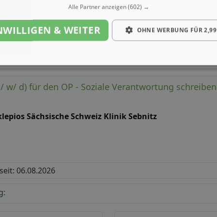
Gehalt
Alle Partner anzeigen
(602) →
NWILLIGEN & WEITER
OHNE WERBUNG FÜR 2,99
/ w/ d) für den OP - Soziale Verantwortung schreiben
lepios Sächsische Schweiz Klinik Sebnitz
 seit: 06.08.2026
g: