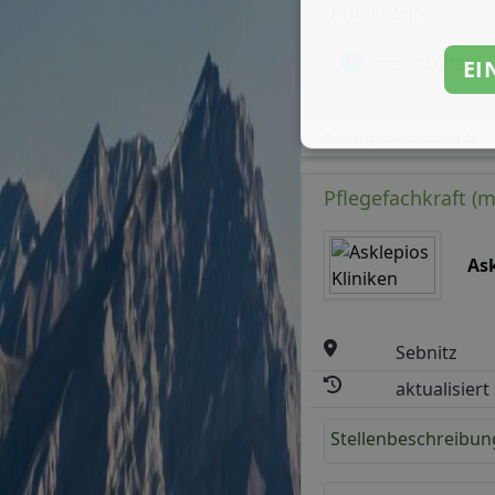
Arbeitszeit
mehr Details
EI
Quelle: germanpersonnel.de
Pflegefachkraft (m
Ask
Sebnitz
aktualisiert
Stellenbeschreibun