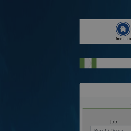
Immobili
Job: