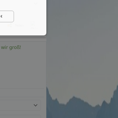
 €
Teilen
 wir groß!