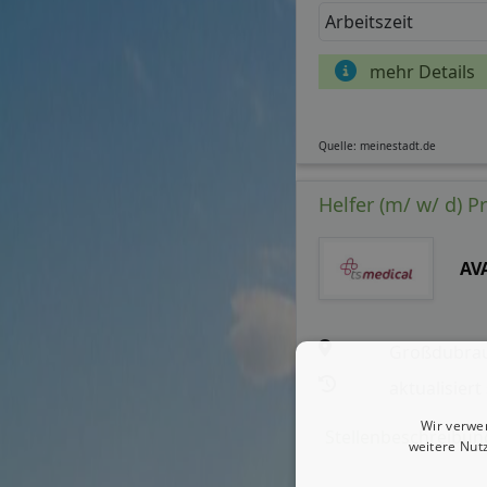
Arbeitszeit
mehr Details
Quelle: meinestadt.de
Helfer (m/ w/ d) P
AV
Großdubra
aktualisiert
Wir verwe
Stellenbeschreibun
weitere Nut