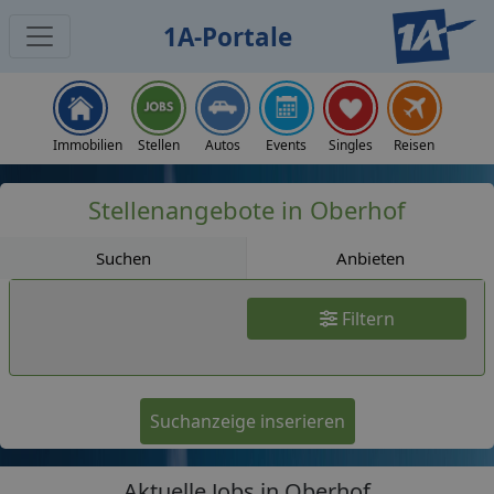
1A-Portale
Jobs
Immobilien
Stellen
Autos
Events
Singles
Reisen
Stellenangebote in Oberhof
Suchen
Anbieten
Filtern
Suchanzeige inserieren
Aktuelle Jobs in Oberhof