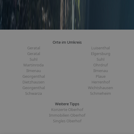
Orte im Umkreis
Geratal
Luisenthal
Geratal
Elgersburg
Suhl
Suhl
Martinroda
Ohrdruf
Ilmenau
Ilmenau
Georgenthal
Plaue
Dietzhausen
Herrenhof
Georgenthal
Wichtshausen
Schwarza
Schmeheim
Weitere Tipps
Konzerte Oberhof
Immobilien Oberhof
Singles Oberhof