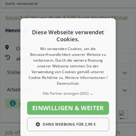
Quelle: meinestadt.de
Souschef (m/ w/ d) ab 3.500 Euro brutto/ Monat
Henninger Hotelbetriebsgesellschaft mbH
Diese Webseite verwendet
Cookies.
Oberhof
Wir verwenden Cookies, um die
Benutzerfreundlichkeit unserer Website zu
aktualisiert seit: 08.08.2026
verbessern. Durch die weitere Nutzung
unserer Webseite stimmen Sie der
Stellenbeschreibung:
Verwendung von Cookies gemäß unserer
Cookie-Richtlinie zu.
Weitere Informationen /
Datenschutz
Arbeitszeit
Gehalt
Alle Partner anzeigen
(602) →
mehr Details
EINWILLIGEN & WEITER
Teilen
OHNE WERBUNG FÜR 2,99 €
Job offer Chef de Rang (m|w|d) Eatrenalin in