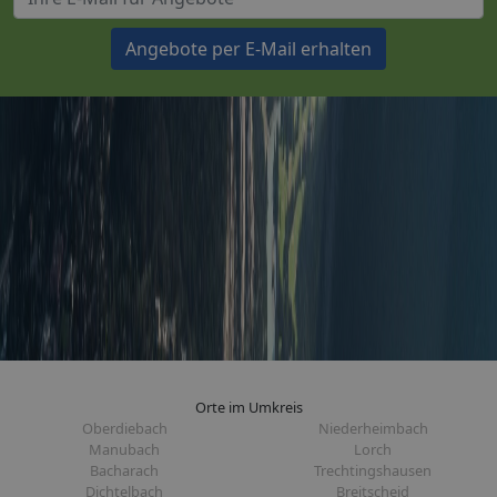
Angebote per E-Mail erhalten
Orte im Umkreis
Oberdiebach
Niederheimbach
Manubach
Lorch
Bacharach
Trechtingshausen
Dichtelbach
Breitscheid