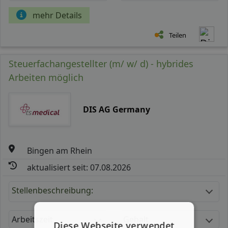
mehr Details
Teilen
Steuerfachangestellter (m/ w/ d) - hybrides
Arbeiten möglich
DIS AG Germany
Bingen am Rhein
aktualisiert seit: 07.08.2026
Stellenbeschreibung:
Arbeitszeit
Gehalt
Diese Webseite verwendet