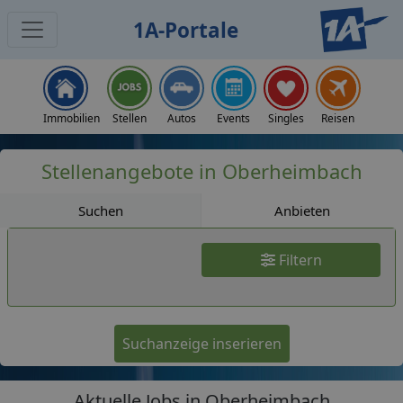
1A-Portale
Jobs
Immobilien
Stellen
Autos
Events
Singles
Reisen
Stellenangebote in Oberheimbach
Suchen
Anbieten
Filtern
Suchanzeige inserieren
Aktuelle Jobs in Oberheimbach