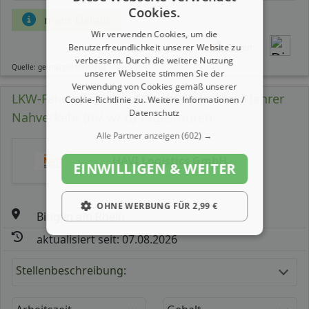
Cookies.
mehr Details
Wir verwenden Cookies, um die
Teilen
Benutzerfreundlichkeit unserer Website zu
verbessern. Durch die weitere Nutzung
Quelle: germanpersonnel.de
unserer Webseite stimmen Sie der
Verwendung von Cookies gemäß unserer
LKW-Fahrer CE / Berufskraftfahrer / Kraftfahrer
Cookie-Richtlinie zu.
Weitere Informationen /
Datenschutz
Nahverkehr (m/ w/ d) Tagestouren
Alle Partner anzeigen
(602) →
HAVI Logistics GmbH
EINWILLIGEN & WEITER
OHNE WERBUNG FÜR 2,99 €
Bingen am Rhein
aktualisiert seit: 07.08.2026
Stellenbeschreibung: