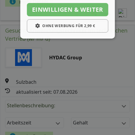
mehr Details
EINWILLIGEN & WEITER
Teilen
OHNE WERBUNG FÜR 2,99 €
Gesucht: Anwendungstechniker im technischen
Vertrieb (w/ m/ d)
HYDAC Group
Sulzbach
aktualisiert seit: 07.08.2026
Stellenbeschreibung:
Arbeitszeit
Gehalt