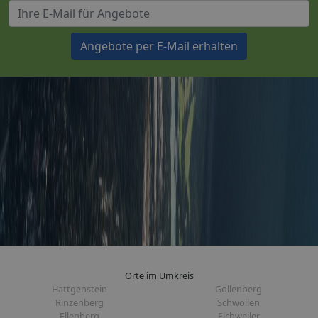
Angebote per E-Mail erhalten
Orte im Umkreis
Hattgenstein
Gollenberg
Rinzenberg
Schwollen
Ellenberg
Elchweiler