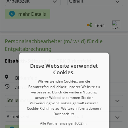
Arbeitszeit
Gehalt
mehr Details
Teilen
Personalsachbearbeiter (m/ w/ d) für die
Entgeltabrechnung
Elisabeth-Stiftung des DRK Birkenfeld
Diese Webseite verwendet
Cookies.
Birkenfeld
Wir verwenden Cookies, um die
Benutzerfreundlichkeit unserer Website zu
aktualisiert seit: 07.08.2026
verbessern. Durch die weitere Nutzung
unserer Webseite stimmen Sie der
Stellenbeschreibung:
Verwendung von Cookies gemäß unserer
Cookie-Richtlinie zu.
Weitere Informationen /
Datenschutz
Arbeitszeit
Gehalt
Alle Partner anzeigen
(602) →