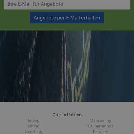
Angebote per E-Mail erhalten
Orte im Umkreis
Erding
Moosinning
Eitting
Hallbergmoos
Neuching
Berglern