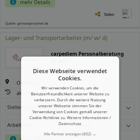
mehr Details
Teilen
Quelle: germanpersonnel.de
Lager- und Transportarbeiter (m/ w/ d)
carpediem Personalberatung
GmbH
Diese Webseite verwendet
Cookies.
Oberding
Wir verwenden Cookies, um die
aktualisiert seit: 08.08.2026
Benutzerfreundlichkeit unserer Website zu
verbessern. Durch die weitere Nutzung
unserer Webseite stimmen Sie der
Stellenbeschreibung:
Verwendung von Cookies gemäß unserer
Cookie-Richtlinie zu.
Weitere Informationen /
Datenschutz
Arbeitszeit
Gehalt
Alle Partner anzeigen
(602) →
mehr Details