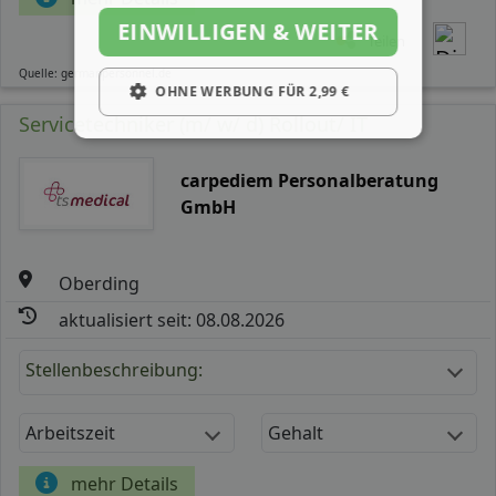
EINWILLIGEN & WEITER
Teilen
Quelle: germanpersonnel.de
OHNE WERBUNG FÜR 2,99 €
Servicetechniker (m/ w/ d) Rollout/ IT
carpediem Personalberatung
GmbH
Oberding
aktualisiert seit: 08.08.2026
Stellenbeschreibung:
Arbeitszeit
Gehalt
mehr Details