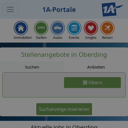
1A-Portale
Jobs
Immobilien
Stellen
Autos
Events
Singles
Reisen
Stellenangebote in Oberding
Suchen
Anbieten
Filtern
Suchanzeige inserieren
Aktuelle Jobs in Oberding