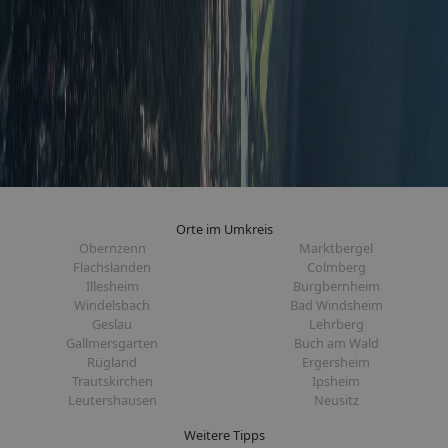
Orte im Umkreis
Obernzenn
Marktbergel
Flachslanden
Colmberg
Illesheim
Burgbernheim
Windelsbach
Bad Windsheim
Geslau
Lehrberg
Gallmersgarten
Buch am Wald
Rügland
Ergersheim
Trautskirchen
Ipsheim
Leutershausen
Neusitz
Weitere Tipps