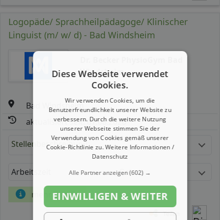
Logopäde/ Sprachheilpädagoge/ Klinischer
Linguist (m/ w/ d) - Bad Windsheim
Dr. Becker PhysioGym Bad
Windsheim
Diese Webseite verwendet
Cookies.
Wir verwenden Cookies, um die
Bad Windsheim
Benutzerfreundlichkeit unserer Website zu
verbessern. Durch die weitere Nutzung
aktualisiert seit: 07.08.2026
unserer Webseite stimmen Sie der
Verwendung von Cookies gemäß unserer
Stellenbeschreibung:
Cookie-Richtlinie zu.
Weitere Informationen /
Datenschutz
Arbeitszeit
Gehalt
Alle Partner anzeigen
(602) →
mehr Details
EINWILLIGEN & WEITER
Teilen