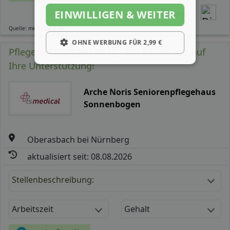
EINWILLIGEN & WEITER
Teilen
Quelle: meinestadt.de
OHNE WERBUNG FÜR 2,99 €
Pflegefachkraft (m/ w/ d) - Wir freuen uns auf
Ihre Unterstützung!
Arche Noris Seniorenpflegehaus
Sonnenbogen
Oberasbach bei Nürnberg
aktualisiert seit: 08.08.2026
Stellenbeschreibung:
Arbeitszeit
Gehalt