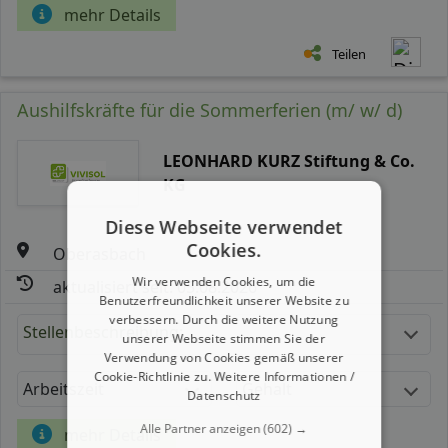
mehr Details
Teilen
Aushilfskräfte für die Sommerferien (m/ w/ d)
LEONHARD KURZ Stiftung & Co.
KG
Diese Webseite verwendet
Cookies.
Oberasbach
Wir verwenden Cookies, um die
aktualisiert seit: 05.08.2026
Benutzerfreundlichkeit unserer Website zu
verbessern. Durch die weitere Nutzung
Stellenbeschreibung:
unserer Webseite stimmen Sie der
Verwendung von Cookies gemäß unserer
Cookie-Richtlinie zu.
Weitere Informationen /
Arbeitszeit
Gehalt
Datenschutz
Alle Partner anzeigen
(602) →
mehr Details