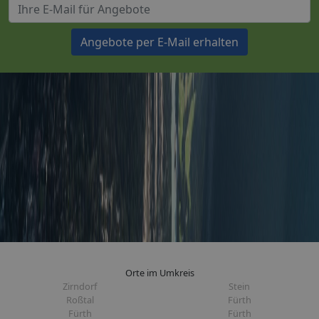
Angebote per E-Mail erhalten
Orte im Umkreis
Zirndorf
Stein
Roßtal
Fürth
Fürth
Fürth