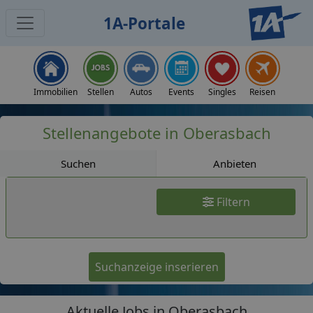
1A-Portale
Jobs
Immobilien
Stellen
Autos
Events
Singles
Reisen
Stellenangebote in Oberasbach
Suchen
Anbieten
Filtern
Suchanzeige inserieren
Aktuelle Jobs in Oberasbach