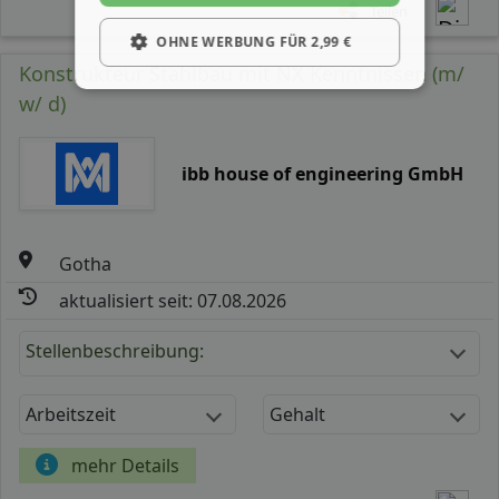
Teilen
OHNE WERBUNG FÜR 2,99 €
Konstrukteur Stahlbau mit NX Kenntnissen (m/
w/ d)
ibb house of engineering GmbH
Gotha
aktualisiert seit: 07.08.2026
Stellenbeschreibung:
Arbeitszeit
Gehalt
mehr Details