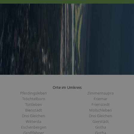
Orte im Umkreis
Pferdingsleben
Zimmernsupra
Tröchtelborn
Friemar
Tüttleben
Frienstedt
Bienstädt
Molschleben
Drei Gleichen
Drei Gleichen
Witterda
Gierstädt
Eschenbergen
Gotha
Großfahner
Gotha