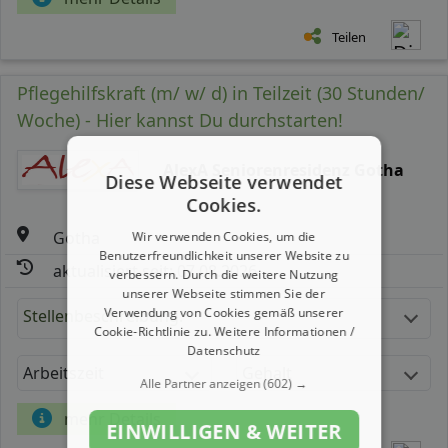
Teilen
Pflegehilfskraft (m/ w/ d) in Teilzeit (30 Stunden/
Woche) - Hier kannst Du durchstarten!
AlexA Seniorenresidenz Gotha
Diese Webseite verwendet
Cookies.
Gotha
Wir verwenden Cookies, um die
Benutzerfreundlichkeit unserer Website zu
aktualisiert seit: 07.08.2026
verbessern. Durch die weitere Nutzung
unserer Webseite stimmen Sie der
Verwendung von Cookies gemäß unserer
Stellenbeschreibung:
Cookie-Richtlinie zu.
Weitere Informationen /
Datenschutz
Arbeitszeit
Gehalt
Alle Partner anzeigen
(602) →
mehr Details
EINWILLIGEN & WEITER