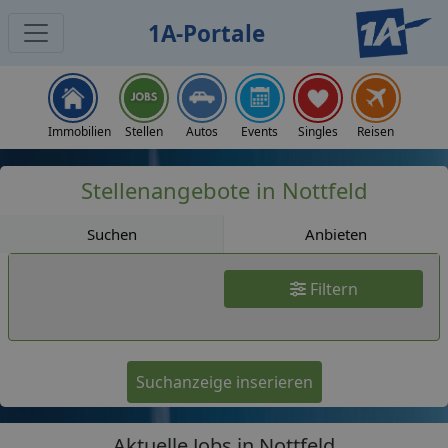
1A-Portale
Jobs
Immobilien
Stellen
Autos
Events
Singles
Reisen
Stellenangebote in Nottfeld
Suchen
Anbieten
Filtern
Suchanzeige inserieren
Aktuelle Jobs in Nottfeld