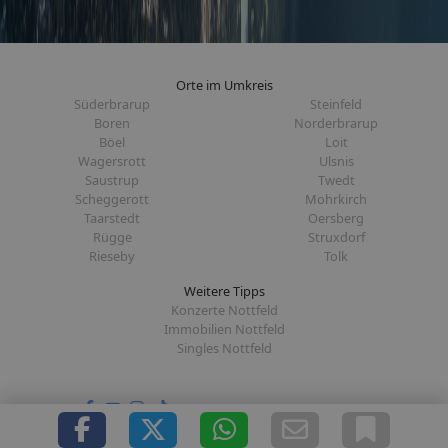
Orte im Umkreis
Süderbrarup
Steinfeld
Boren
Norderbrarup
Böel
Loit
Wagersrott
Ulsnis
Saustrup
Twedt
Scheggerott
Mohrkirch
Taarstedt
Oersberg
Rügge
Struxdorf
Rieseby
Tolk
Weitere Tipps
Konzerte Nottfeld
Immobilien Nottfeld
Singles Nottfeld
Folge uns auf: