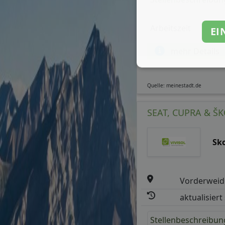
Arbeitszeit
EI
mehr Details
Quelle: meinestadt.de
SEAT, CUPRA & ŠKO
Sk
Vorderweid
aktualisiert
Stellenbeschreibun