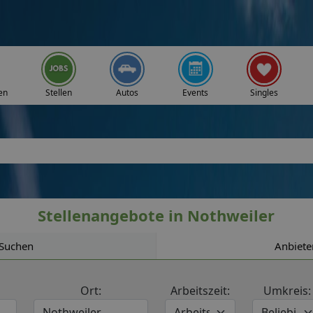
en
Stellen
Autos
Events
Singles
Stellenangebote in Nothweiler
Suchen
Anbiete
Ort:
Arbeitszeit:
Umkreis: