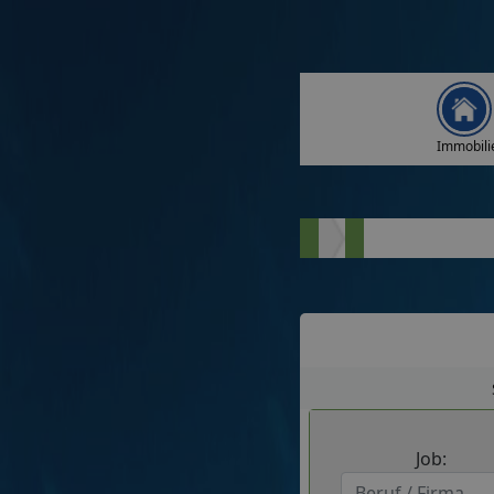
Immobili
Job: