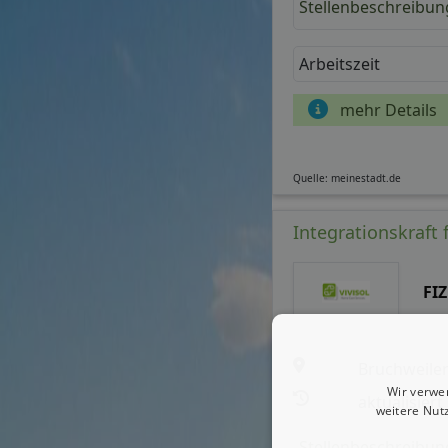
Stellenbeschreibun
Arbeitszeit
mehr Details
Quelle: meinestadt.de
Integrationskraft 
FI
Bruchweile
Wir verwe
aktualisiert
weitere Nut
Stellenbeschreibun