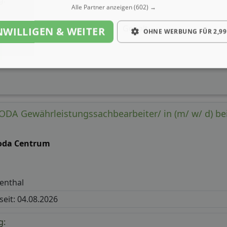
Alle Partner anzeigen
(602) →
Gehalt
NWILLIGEN & WEITER
OHNE WERBUNG FÜR 2,99
DA Gewährleistungssachbearbeiter/ in (m/ w/ d) bei
oda Centrum
enthal
 seit: 04.08.2026
g: