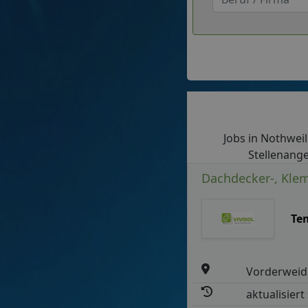
Jobs in Nothweile
Stellenange
Dachdecker-, Klem
Te
Vorderweid
aktualisiert