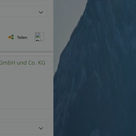
Teilen
e GmbH und Co. KG