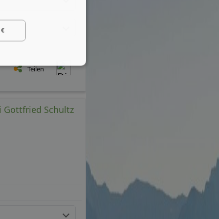
 €
Teilen
 Gottfried Schultz