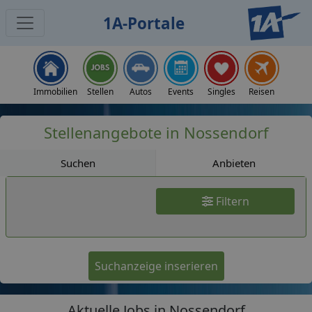
1A-Portale
Jobs
Immobilien
Stellen
Autos
Events
Singles
Reisen
Stellenangebote in Nossendorf
Suchen
Anbieten
Filtern
Suchanzeige inserieren
Aktuelle Jobs in Nossendorf