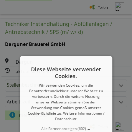
Teilen
Techniker Instandhaltung - Abfüllanlagen /
Antriebstechnik / SPS (m/ w/ d)
Darguner Brauerei GmbH
Dargun
Diese Webseite verwendet
aktualisiert seit: 07.08.2026
Cookies.
Stellenbeschreibung:
Wir verwenden Cookies, um die
Benutzerfreundlichkeit unserer Website zu
verbessern. Durch die weitere Nutzung
Arbeitszeit
Gehalt
unserer Webseite stimmen Sie der
Verwendung von Cookies gemäß unserer
Cookie-Richtlinie zu.
Weitere Informationen /
mehr Details
Datenschutz
Teilen
Alle Partner anzeigen
(602) →