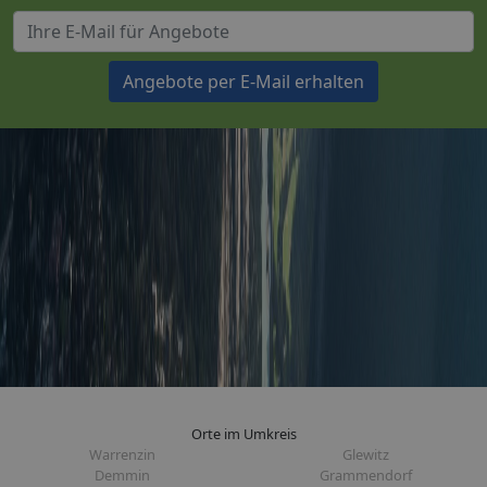
Angebote per E-Mail erhalten
Orte im Umkreis
Warrenzin
Glewitz
Demmin
Grammendorf