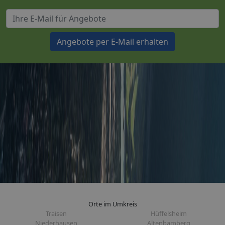
Angebote per E-Mail erhalten
Orte im Umkreis
Traisen
Hüffelsheim
Niederhausen
Altenbamberg