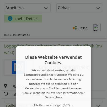
Arbeitszeit
Gehalt
mehr Details
Teilen
Quelle: meinestadt.de
Logopäde Sprachtherapie Geriatrische Klinik (m/
w/ d)
Diese Webseite verwendet
Cookies.
Landeskrankenhaus (AöR)
Wir verwenden Cookies, um die
Benutzerfreundlichkeit unserer Website zu
verbessern. Durch die weitere Nutzung
unserer Webseite stimmen Sie der
Bad Kreuznach
Verwendung von Cookies gemäß unserer
Cookie-Richtlinie zu.
Weitere Informationen /
aktualisiert seit: 07.08.2026
Datenschutz
Stellenbeschreibung:
Alle Partner anzeigen
(602) →