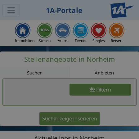
1A-Portale
Jobs
Immobilien
Stellen
Autos
Events
Singles
Reisen
Stellenangebote in Norheim
Suchen
Anbieten
Filtern
Suchanzeige inserieren
Aktuelle Jobs in Norheim