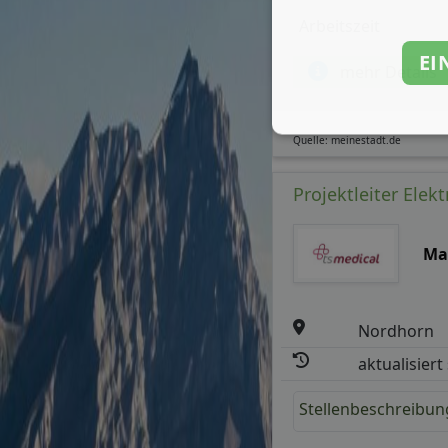
Arbeitszeit
EI
mehr Details
Quelle: meinestadt.de
Projektleiter Elek
Ma
Nordhorn
aktualisiert
Stellenbeschreibun