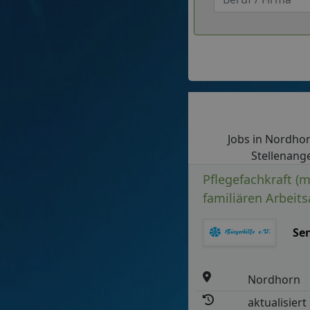
Jobs in Nordhorn
Stellenange
Pflegefachkraft (m
familiären Arbeit
Se
Nordhorn
aktualisiert