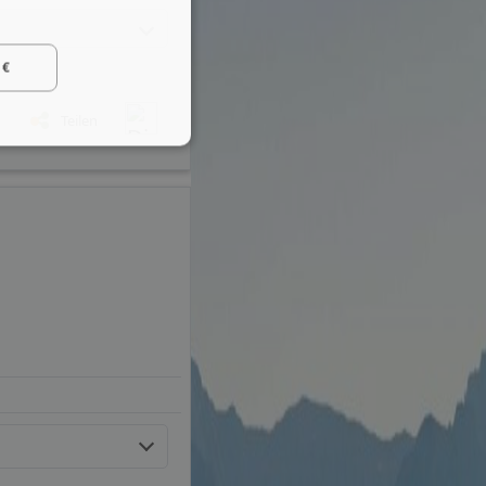
 €
Teilen