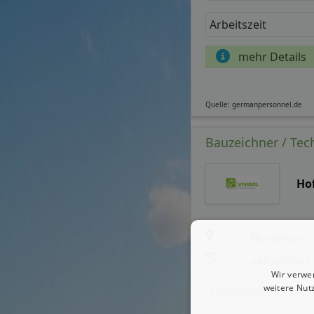
Arbeitszeit
mehr Details
Quelle: germanpersonnel.de
Bauzeichner / Tec
Ho
Nordhorn
aktualisiert
Wir verwe
weitere Nut
Stellenbeschreibun