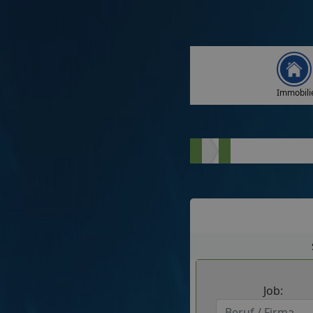
Immobili
Job: