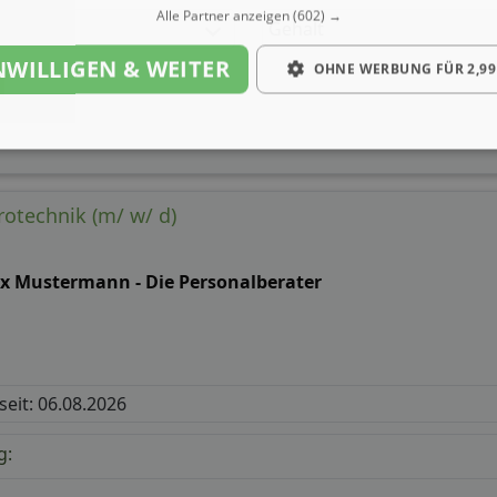
Alle Partner anzeigen
(602) →
Gehalt
NWILLIGEN & WEITER
OHNE WERBUNG FÜR 2,99
trotechnik (m/ w/ d)
x Mustermann - Die Personalberater
 seit: 06.08.2026
g: