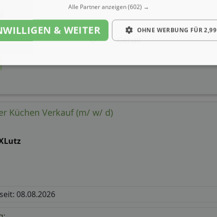
Alle Partner anzeigen
(602) →
g:
NWILLIGEN & WEITER
OHNE WERBUNG FÜR 2,99
Gehalt
er Küchen Verkauf (m/ w/ d)
XLutz
 seit: 08.08.2026
g: