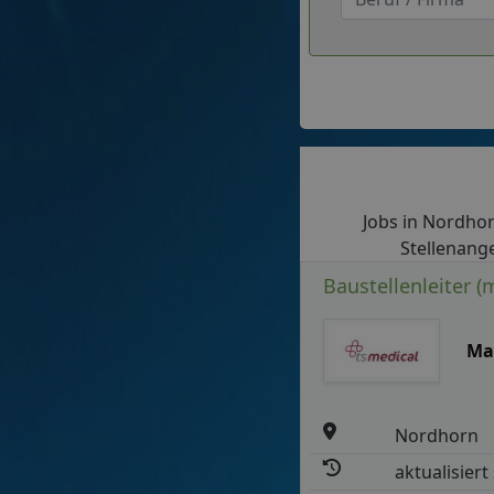
Jobs in Nordhorn
Stellenange
Baustellenleiter (
Ma
Nordhorn
aktualisiert