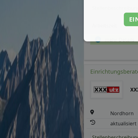
Stellenbeschreibun
EI
Arbeitszeit
mehr Details
Einrichtungsberat
XX
Nordhorn
aktualisiert
Stellenbeschreibun