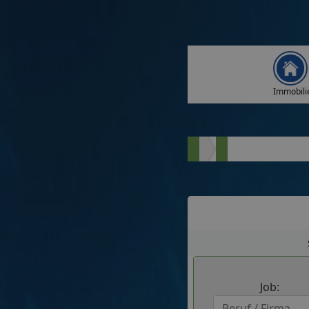
Immobili
Job: