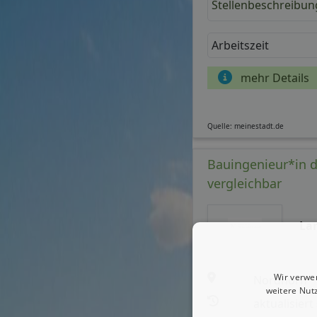
Stellenbeschreibun
Arbeitszeit
mehr Details
Quelle: meinestadt.de
Bauingenieur*in d
vergleichbar
La
Wir verwe
Nordhorn
weitere Nut
aktualisiert