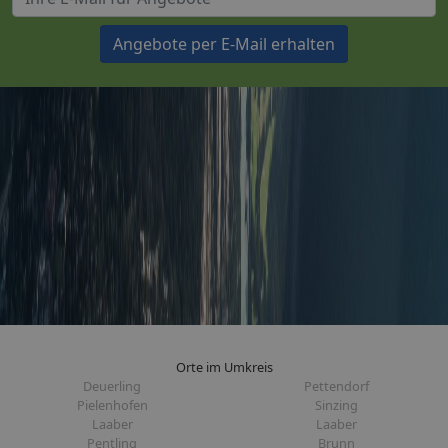
Angebote per E-Mail erhalten
Orte im Umkreis
Deuerling
Pettendorf
Pielenhofen
Sinzing
Laaber
Laaber
Pentling
Brunn