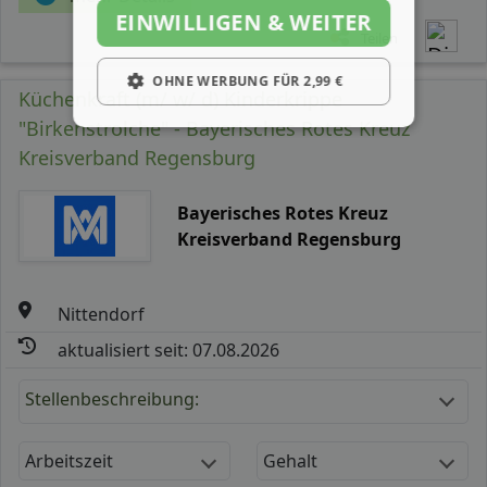
EINWILLIGEN & WEITER
Teilen
OHNE WERBUNG FÜR 2,99 €
Küchenkraft (m/ w/ d) Kinderkrippe
"Birkenstrolche" - Bayerisches Rotes Kreuz
Kreisverband Regensburg
Bayerisches Rotes Kreuz
Kreisverband Regensburg
Nittendorf
aktualisiert seit: 07.08.2026
Stellenbeschreibung:
Arbeitszeit
Gehalt