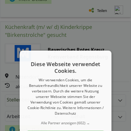
Teilen
Küchenkraft (m/ w/ d) Kinderkrippe
"Birkenstrolche" gesucht
Bayerisches Rotes Kreuz
Kreisverband Regensburg
Diese Webseite verwendet
Cookies.
Nittendorf
Wir verwenden Cookies, um die
Benutzerfreundlichkeit unserer Website zu
aktualisiert seit: 07.08.2026
verbessern. Durch die weitere Nutzung
unserer Webseite stimmen Sie der
Stellenbeschreibung:
Verwendung von Cookies gemäß unserer
Cookie-Richtlinie zu.
Weitere Informationen /
Datenschutz
Arbeitszeit
Gehalt
Alle Partner anzeigen
(602) →
mehr Details