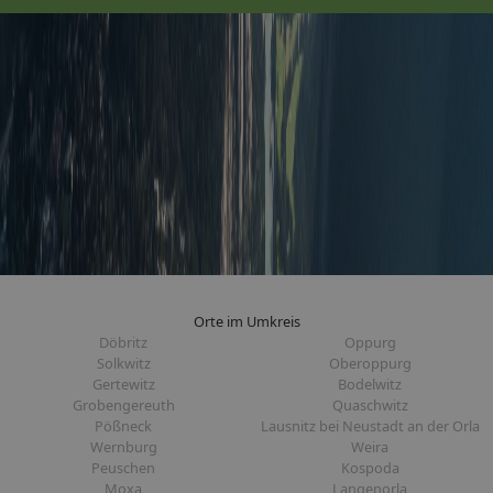
Orte im Umkreis
Döbritz
Oppurg
Solkwitz
Oberoppurg
Gertewitz
Bodelwitz
Grobengereuth
Quaschwitz
Pößneck
Lausnitz bei Neustadt an der Orla
Wernburg
Weira
Peuschen
Kospoda
Moxa
Langenorla