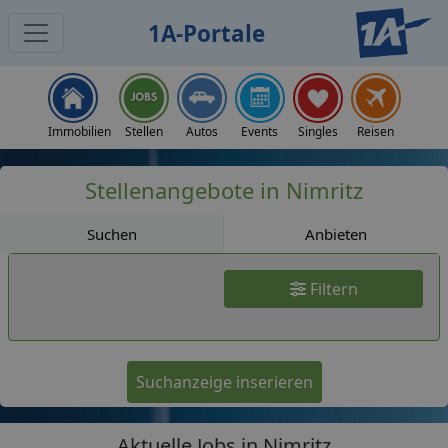
1A-Portale
Jobs
Immobilien
Stellen
Autos
Events
Singles
Reisen
Stellenangebote in Nimritz
Suchen
Anbieten
Filtern
Suchanzeige inserieren
Aktuelle Jobs in Nimritz