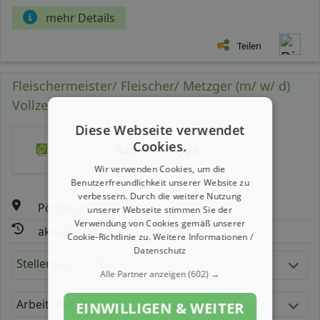
mehr Details
Teilen
Fleischermeister/ Fleischer/ Metzger (m/ w/ d)
Vollzeit
Diese Webseite verwendet
Cookies.
Sauels Gruppe
Wir verwenden Cookies, um die
Benutzerfreundlichkeit unserer Website zu
verbessern. Durch die weitere Nutzung
Pößneck
unserer Webseite stimmen Sie der
Verwendung von Cookies gemäß unserer
aktualisiert seit: 07.08.2026
Cookie-Richtlinie zu.
Weitere Informationen /
Datenschutz
Stellenbeschreibung:
Alle Partner anzeigen
(602) →
Arbeitszeit
Gehalt
EINWILLIGEN & WEITER