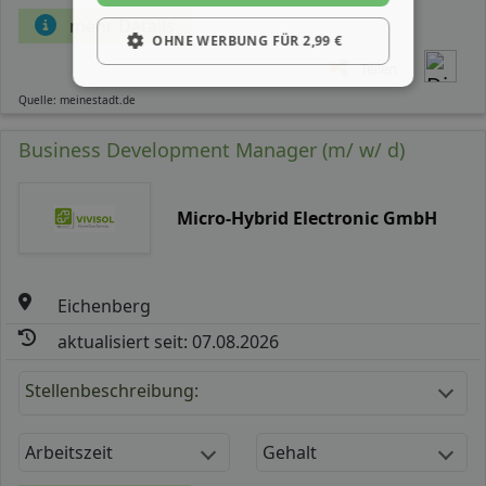
mehr Details
OHNE WERBUNG FÜR 2,99 €
Teilen
Quelle: meinestadt.de
Business Development Manager (m/ w/ d)
Micro-Hybrid Electronic GmbH
Eichenberg
aktualisiert seit: 07.08.2026
Stellenbeschreibung:
Arbeitszeit
Gehalt