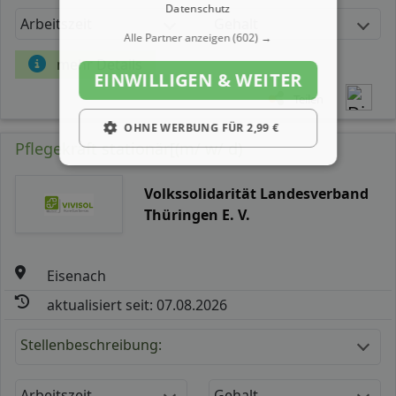
Datenschutz
Arbeitszeit
Gehalt
Alle Partner anzeigen
(602) →
mehr Details
EINWILLIGEN & WEITER
Teilen
OHNE WERBUNG FÜR 2,99 €
Pflegekraft stationär[(m/ w/ d)
Volkssolidarität Landesverband
Thüringen E. V.
Eisenach
aktualisiert seit: 07.08.2026
Stellenbeschreibung:
Arbeitszeit
Gehalt