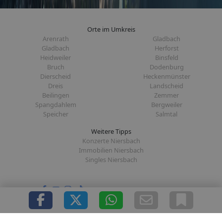
Orte im Umkreis
Arenrath
Gladbach
Gladbach
Herforst
Heidweiler
Binsfeld
Bruch
Dodenburg
Dierscheid
Heckenmünster
Dreis
Landscheid
Beilingen
Zemmer
Spangdahlem
Bergweiler
Speicher
Salmtal
Weitere Tipps
Konzerte Niersbach
Immobilien Niersbach
Singles Niersbach
Folge uns auf: