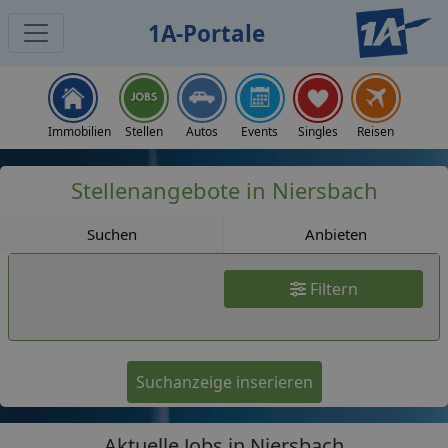
1A-Portale
Jobs
Immobilien
Stellen
Autos
Events
Singles
Reisen
Stellenangebote in Niersbach
Suchen
Anbieten
Filtern
Suchanzeige inserieren
Aktuelle Jobs in Niersbach