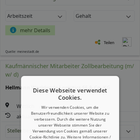
Arbeitszeit
Gehalt
mehr Details
Teilen
Quelle: meinestadt.de
Kaufmännischer Mitarbeiter Zollbearbeitung (m/
w/ d)
Hellmann Worldwide Logistics SE & Co. KG
Diese Webseite verwendet
Cookies.
Wittlich
Wir verwenden Cookies, um die
Benutzerfreundlichkeit unserer Website zu
aktualisiert seit: 07.08.2026
verbessern. Durch die weitere Nutzung
unserer Webseite stimmen Sie der
Stellenbeschreibung:
Verwendung von Cookies gemäß unserer
Cookie-Richtlinie zu.
Weitere Informationen /