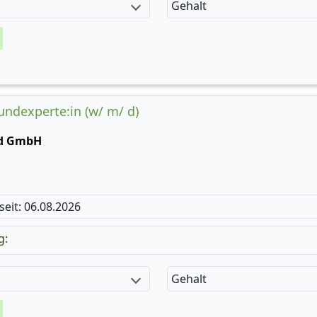
Gehalt
undexperte:in (w/ m/ d)
nd GmbH
 seit: 06.08.2026
g:
Gehalt