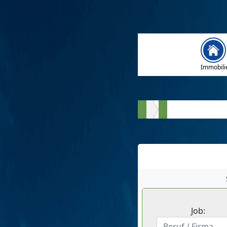
Immobili
Job: