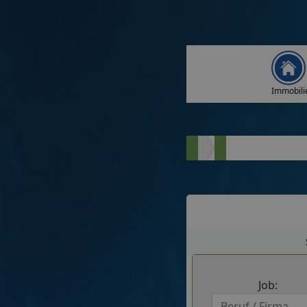
Immobili
Job: