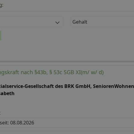
g:
Gehalt
gskraft nach §43b, § 53c SGB XI(m/ w/ d)
zialservice-Gesellschaft des BRK GmbH, SeniorenWohnen
sabeth
t
 seit: 08.08.2026