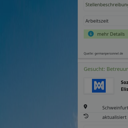
Stellenbeschreibun
Arbeitszeit
mehr Details
Quelle: germanpersonnel.de
Gesucht: Betreuun
So
Eli
Schweinfur
aktualisiert