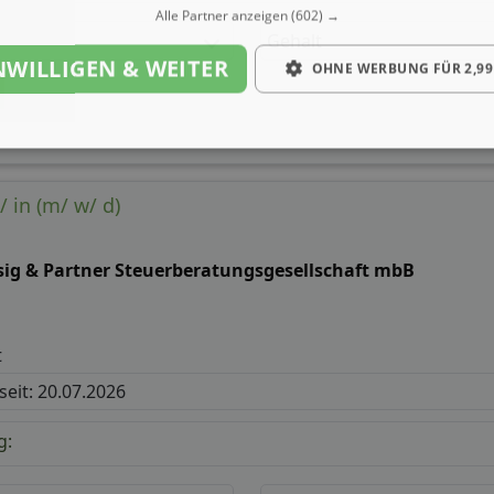
Alle Partner anzeigen
(602) →
Gehalt
NWILLIGEN & WEITER
OHNE WERBUNG FÜR 2,99
 in (m/ w/ d)
sig & Partner Steuerberatungsgesellschaft mbB
t
 seit: 20.07.2026
g: