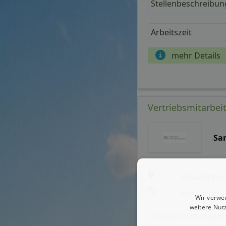
Stellenbeschreibun
Arbeitszeit
mehr Details
Vertriebsmitarbei
Sa
Schweinfur
aktualisiert
Wir verwe
weitere Nut
Stellenbeschreibun