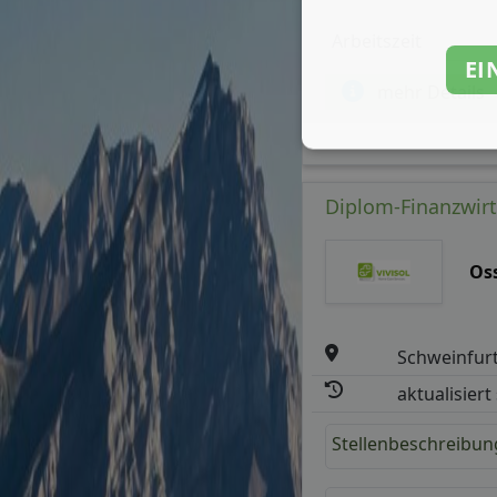
Arbeitszeit
EI
mehr Details
Diplom-Finanzwirt/
Os
Schweinfur
aktualisiert
Stellenbeschreibun