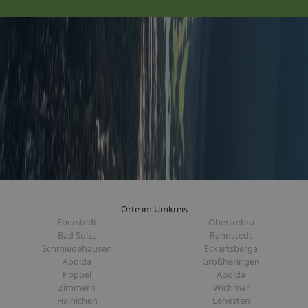
Orte im Umkreis
Eberstedt
Obertrebra
Bad Sulza
Rannstedt
Schmiedehausen
Eckartsberga
Apolda
Großheringen
Poppel
Apolda
Zimmern
Wichmar
Hainichen
Lehesten