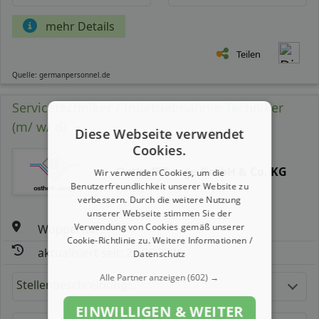
mehr Details
Teilen
Quelle: germanpersonnel.de
Servicetechniker / Inbetriebnahme Techniker
(m/ w/ d)
Diese Webseite verwendet
Cookies.
Osthoff-Senge GmbH & Co. KG
Wir verwenden Cookies, um die
Benutzerfreundlichkeit unserer Website zu
verbessern. Durch die weitere Nutzung
unserer Webseite stimmen Sie der
Verwendung von Cookies gemäß unserer
Wuppertal
Cookie-Richtlinie zu.
Weitere Informationen /
aktualisiert seit: 29.06.2026
Datenschutz
Alle Partner anzeigen
(602) →
Stellenbeschreibung:
EINWILLIGEN & WEITER