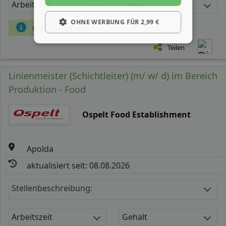
Arbeitszeit
Gehalt
OHNE WERBUNG FÜR 2,99 €
mehr Details
Teilen
Linienmeister (Schichtleiter) (m/ w/ d) im Bereich
Produktion - Food
Ospelt Food Establishment
Apolda
aktualisiert seit: 08.08.2026
Stellenbeschreibung:
Arbeitszeit
Gehalt