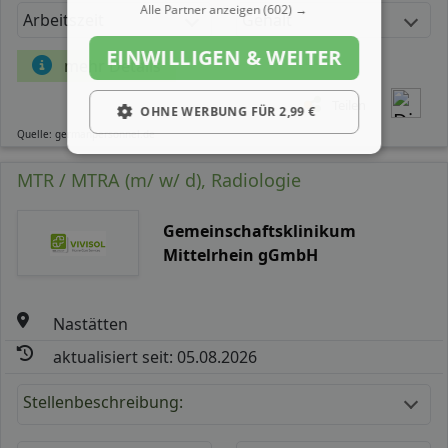
Alle Partner anzeigen
(602) →
Arbeitszeit
Gehalt
EINWILLIGEN & WEITER
mehr Details
Teilen
OHNE WERBUNG FÜR 2,99 €
Quelle: germanpersonnel.de
MTR / MTRA (m/ w/ d), Radiologie
Gemeinschaftsklinikum
Mittelrhein gGmbH
Nastätten
aktualisiert seit: 05.08.2026
Stellenbeschreibung: