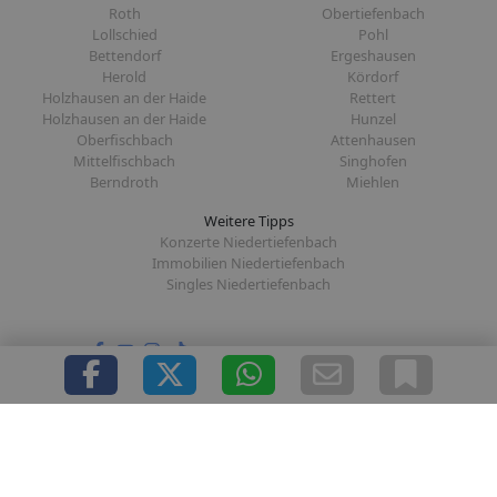
Roth
Obertiefenbach
Lollschied
Pohl
Bettendorf
Ergeshausen
Herold
Kördorf
Holzhausen an der Haide
Rettert
Holzhausen an der Haide
Hunzel
Oberfischbach
Attenhausen
Mittelfischbach
Singhofen
Berndroth
Miehlen
Weitere Tipps
Konzerte Niedertiefenbach
Immobilien Niedertiefenbach
Singles Niedertiefenbach
Folge uns auf:
|
|
|
|
Über uns
Presse
Redaktion
Datenschutz
Impressum