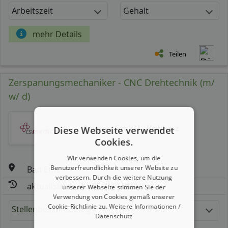
Arbeitszeit
Gehalt
mehr Details
Teilen
Zerspanungsmechaniker - CNC Drehtechnik (m/
w/ d)
Amano GmbH - Koblenz
Diese Webseite verwendet
Cookies.
Wir verwenden Cookies, um die
Benutzerfreundlichkeit unserer Website zu
Bad Ems
verbessern. Durch die weitere Nutzung
aktualisiert seit: 06.08.2026
unserer Webseite stimmen Sie der
Verwendung von Cookies gemäß unserer
Cookie-Richtlinie zu.
Weitere Informationen /
Stellenbeschreibung:
Datenschutz