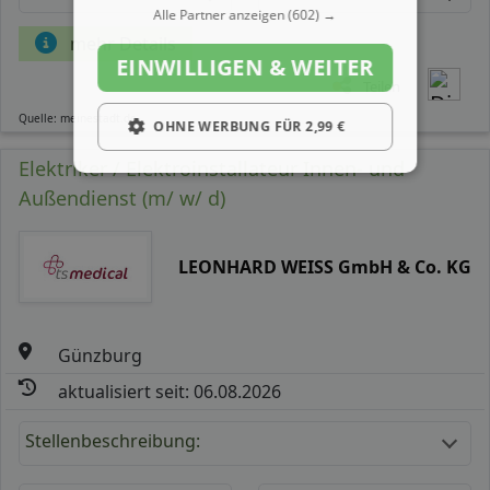
Alle Partner anzeigen
(602) →
mehr Details
EINWILLIGEN & WEITER
Teilen
Quelle: meinestadt.de
OHNE WERBUNG FÜR 2,99 €
Elektriker / Elektroinstallateur Innen- und
Außendienst (m/ w/ d)
LEONHARD WEISS GmbH & Co. KG
Günzburg
aktualisiert seit: 06.08.2026
Stellenbeschreibung: