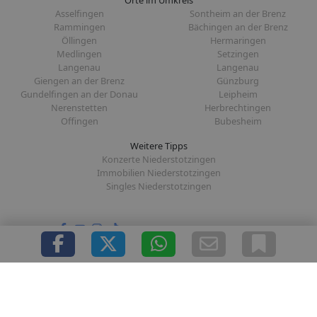
Orte im Umkreis
Asselfingen
Sontheim an der Brenz
Rammingen
Bächingen an der Brenz
Öllingen
Hermaringen
Medlingen
Setzingen
Langenau
Langenau
Giengen an der Brenz
Günzburg
Gundelfingen an der Donau
Leipheim
Nerenstetten
Herbrechtingen
Offingen
Bubesheim
Weitere Tipps
Konzerte Niederstotzingen
Immobilien Niederstotzingen
Singles Niederstotzingen
Folge uns auf:
|
|
|
|
Über uns
Presse
Redaktion
Datenschutz
Impressum