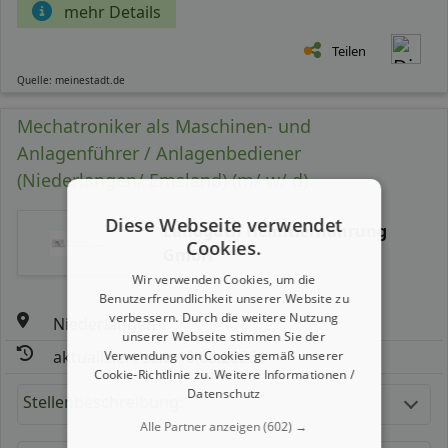
mehr Details
Teilen
Quelle: meinestadt.de
Mechatroniker als Maschinen- und
Anlagenführer / Anlagenbediener
(Niederlangen/ Emsland) (m/ w/ d)
Diese Webseite verwendet
Landguth Heimtiernahrung
Cookies.
GmbH
Wir verwenden Cookies, um die
Benutzerfreundlichkeit unserer Website zu
verbessern. Durch die weitere Nutzung
Niederlangen
unserer Webseite stimmen Sie der
aktualisiert seit: 10.08.2026
Verwendung von Cookies gemäß unserer
Cookie-Richtlinie zu.
Weitere Informationen /
Datenschutz
Stellenbeschreibung:
Alle Partner anzeigen
(602) →