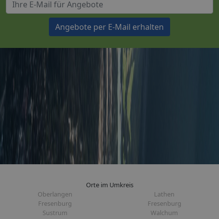
Angebote per E-Mail erhalten
Orte im Umkreis
Oberlangen
Lathen
Fresenburg
Fresenburg
Sustrum
Walchum