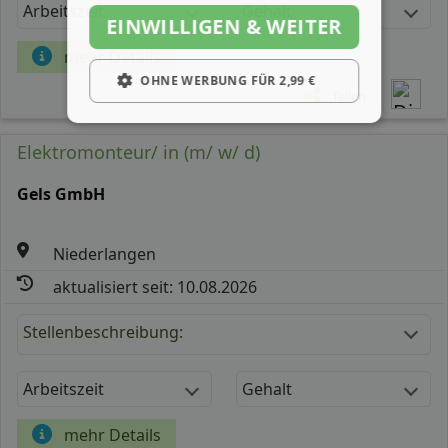
Arbeitszeit
Gehalt
EINWILLIGEN & WEITER
mehr Details
OHNE WERBUNG FÜR 2,99 €
Teilen
Elektromonteur/ in (m/ w/ d)
Gels GmbH
Niederlangen
aktualisiert seit: 10.08.2026
Stellenbeschreibung:
Arbeitszeit
Gehalt
mehr Details